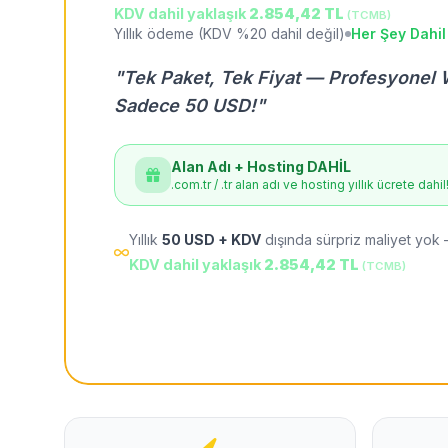
KDV dahil yaklaşık
2.854,42 TL
(TCMB)
Yıllık ödeme (KDV %20 dahil değil)
Her Şey Dahil
"Tek Paket, Tek Fiyat — Profesyonel 
Sadece 50 USD!"
Alan Adı + Hosting DAHİL
.com.tr / .tr alan adı ve hosting yıllık ücrete dahil
Yıllık
50 USD + KDV
dışında sürpriz maliyet yok 
KDV dahil yaklaşık
2.854,42 TL
(TCMB)