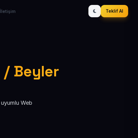
Teklif Al
İletişim
 / Beyler
EO uyumlu Web