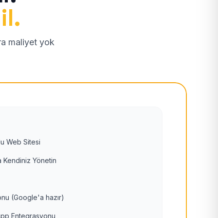
il.
tra maliyet yok
u Web Sitesi
 Kendiniz Yönetin
nu (Google'a hazır)
pp Entegrasyonu