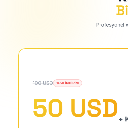
Bi
Profesyonel we
100 USD
%50 İNDİRİM
50 USD
+ K