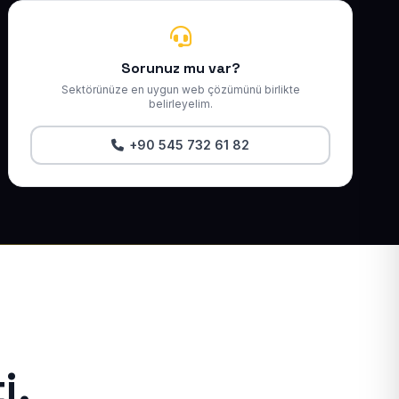
Sorunuz mu var?
Sektörünüze en uygun web çözümünü birlikte
belirleyelim.
+90 545 732 61 82
i.