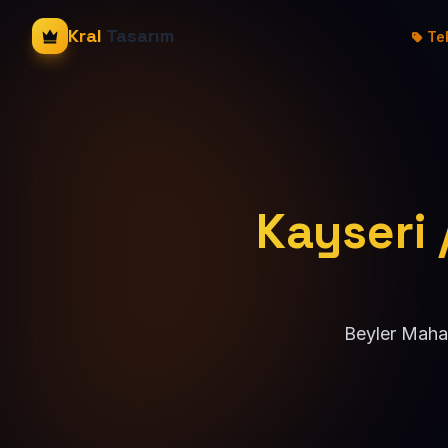
Kral
Tasarım
Tek
Kayseri 
Beyler Mahal