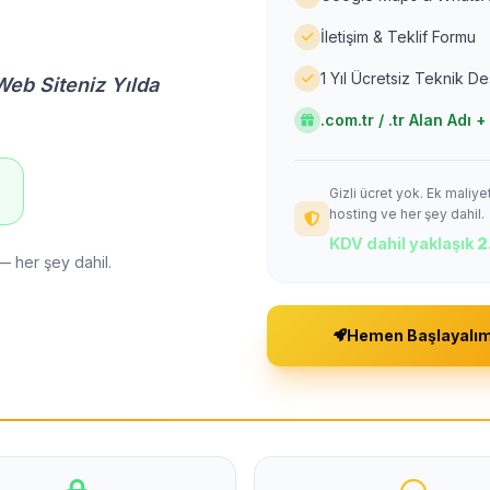
İletişim & Teklif Formu
1 Yıl Ücretsiz Teknik D
Web Siteniz Yılda
.com.tr / .tr Alan Adı
Gizli ücret yok. Ek maliy
!
hosting ve her şey dahil.
KDV dahil yaklaşık
2
— her şey dahil.
Hemen Başlayalı