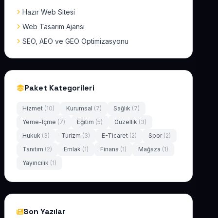
Hazır Web Sitesi
Web Tasarım Ajansı
SEO, AEO ve GEO Optimizasyonu
Paket Kategorileri
Hizmet
(10)
Kurumsal
(7)
Sağlık
(7)
Yeme-İçme
(7)
Eğitim
(5)
Güzellik
(3)
Hukuk
(3)
Turizm
(3)
E-Ticaret
(2)
Spor
(2)
Tanıtım
(2)
Emlak
(1)
Finans
(1)
Mağaza
(1)
Yayıncılık
(1)
Son Yazılar