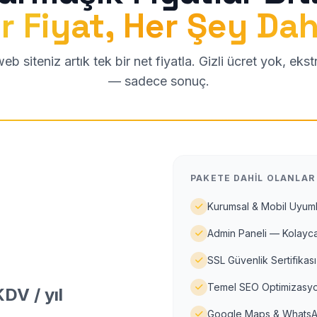
r Fiyat, Her Şey Dah
b siteniz artık tek bir net fiyatla. Gizli ücret yok, eks
— sadece sonuç.
PAKETE DAHIL OLANLAR
Kurumsal & Mobil Uyuml
Admin Paneli — Kolayca
SSL Güvenlik Sertifikası
Temel SEO Optimizasyo
DV / yıl
Google Maps & WhatsA