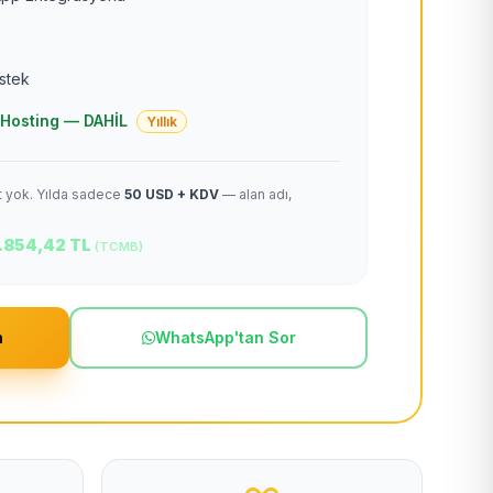
estek
 + Hosting — DAHİL
Yıllık
et yok. Yılda sadece
50 USD + KDV
— alan adı,
.854,42 TL
(TCMB)
m
WhatsApp'tan Sor