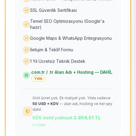
SSL Güvenlik Sertifikası
Temel SEO Optimizasyonu (Google'a
hazır)
Google Maps & WhatsApp Entegrasyonu
İletişim & Teklif Formu
1 Yıl Ücretsiz Teknik Destek
.com.tr / .tr Alan Adı + Hosting — DAHİL
Yıllık
Gizli ücret yok. Ek maliyet yok. Yılda sadece
50 USD + KDV
— alan adı, hosting ve her şey
dahil.
KDV dahil yaklaşık
2.856,51 TL
(TCMB)