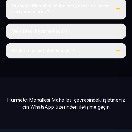
Hürmetci Mahallesi Mahallesi çevresine hizmet
veriyor musunuz?
Evet, Hürmetci Mahallesi dahil tüm Hacılar Köyler ve
Hacılar çevresine hizmet veriyoruz.
Web sitesi fiyatı ne kadar?
Tek fiyat: yılda 50 USD + KDV, her şey dahil.
Uzaktan hizmet alabilir miyim?
Evet, tüm sürecimiz uzaktan yürütülür; nerede olursanız
olun eksiksiz hizmet alırsınız.
Hürmetci Mahallesi Mahallesi çevresindeki işletmeniz
için
WhatsApp üzerinden iletişime geçin.