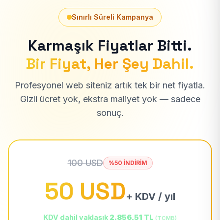
Sınırlı Süreli Kampanya
Karmaşık Fiyatlar Bitti.
Bir Fiyat, Her Şey Dahil.
Profesyonel web siteniz artık tek bir net fiyatla.
Gizli ücret yok, ekstra maliyet yok — sadece
sonuç.
100 USD
%50 İNDİRİM
50 USD
+ KDV / yıl
KDV dahil yaklaşık
2.856,51 TL
(TCMB)