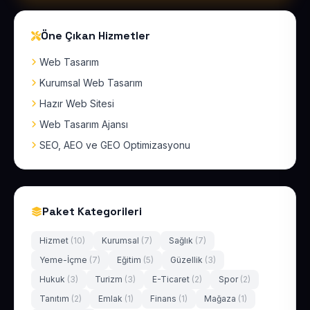
Öne Çıkan Hizmetler
Web Tasarım
Kurumsal Web Tasarım
Hazır Web Sitesi
Web Tasarım Ajansı
SEO, AEO ve GEO Optimizasyonu
Paket Kategorileri
Hizmet
(10)
Kurumsal
(7)
Sağlık
(7)
Yeme-İçme
(7)
Eğitim
(5)
Güzellik
(3)
Hukuk
(3)
Turizm
(3)
E-Ticaret
(2)
Spor
(2)
Tanıtım
(2)
Emlak
(1)
Finans
(1)
Mağaza
(1)