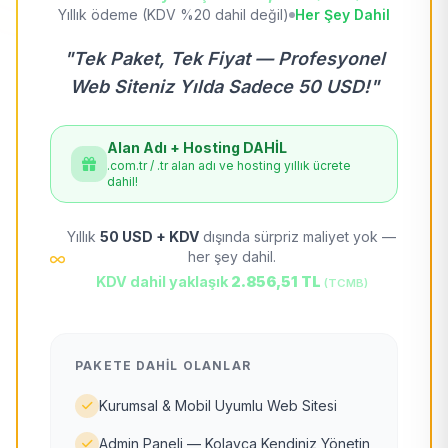
Yıllık ödeme (KDV %20 dahil değil)
Her Şey Dahil
"Tek Paket, Tek Fiyat — Profesyonel
Web Siteniz Yılda Sadece 50 USD!"
Alan Adı + Hosting DAHİL
.com.tr / .tr alan adı ve hosting yıllık ücrete
dahil!
Yıllık
50 USD + KDV
dışında sürpriz maliyet yok —
her şey dahil.
KDV dahil yaklaşık
2.856,51 TL
(TCMB)
PAKETE DAHIL OLANLAR
Kurumsal & Mobil Uyumlu Web Sitesi
Admin Paneli — Kolayca Kendiniz Yönetin