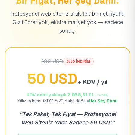
Bir Fiyat, Her Şey Dahil.
Profesyonel web siteniz artık tek bir net fiyatla.
Gizli ücret yok, ekstra maliyet yok — sadece
sonuç.
100 USD
%50 İNDİRİM
50 USD
+ KDV / yıl
KDV dahil yaklaşık
2.856,51 TL
(TCMB)
Yıllık ödeme (KDV %20 dahil değil)
Her Şey Dahil
"Tek Paket, Tek Fiyat — Profesyonel
Web Siteniz Yılda Sadece 50 USD!"