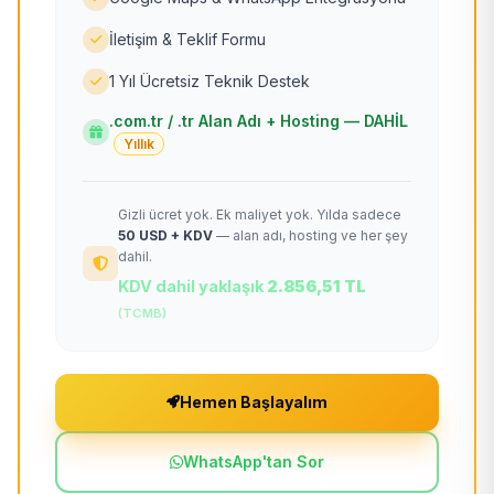
İletişim & Teklif Formu
1 Yıl Ücretsiz Teknik Destek
.com.tr / .tr Alan Adı + Hosting — DAHİL
Yıllık
Gizli ücret yok. Ek maliyet yok. Yılda sadece
50 USD + KDV
— alan adı, hosting ve her şey
dahil.
KDV dahil yaklaşık
2.856,51 TL
(TCMB)
Hemen Başlayalım
WhatsApp'tan Sor