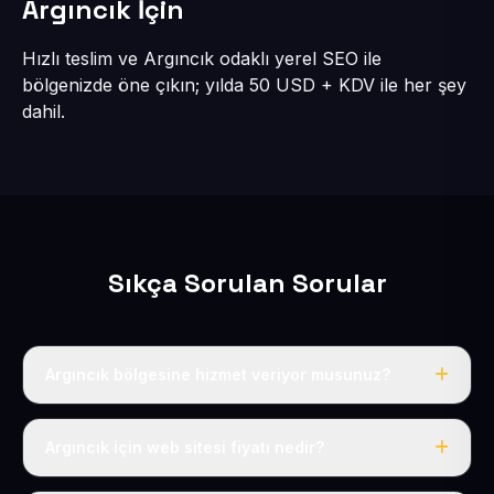
Argıncık İçin
Hızlı teslim ve Argıncık odaklı yerel SEO ile
bölgenizde öne çıkın; yılda 50 USD + KDV ile her şey
dahil.
Sıkça Sorulan Sorular
Argıncık bölgesine hizmet veriyor musunuz?
Evet, Argıncık dahil tüm Kocasinan bölgesine eksiksiz
hizmet veriyoruz.
Argıncık için web sitesi fiyatı nedir?
Tek fiyat: yılda 50 USD + KDV, her şey dahil.