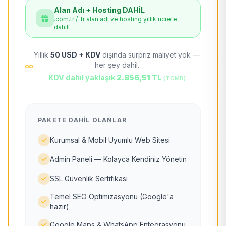
Alan Adı + Hosting DAHİL
.com.tr / .tr alan adı ve hosting yıllık ücrete
dahil!
Yıllık
50 USD + KDV
dışında sürpriz maliyet yok —
her şey dahil.
KDV dahil yaklaşık
2.856,51 TL
(TCMB)
PAKETE DAHIL OLANLAR
Kurumsal & Mobil Uyumlu Web Sitesi
Admin Paneli — Kolayca Kendiniz Yönetin
SSL Güvenlik Sertifikası
Temel SEO Optimizasyonu (Google'a
hazır)
Google Maps & WhatsApp Entegrasyonu