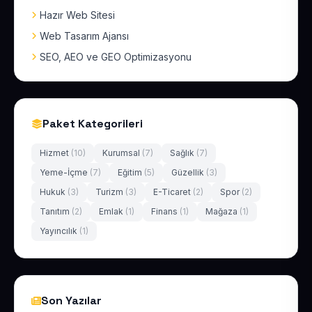
Hazır Web Sitesi
Web Tasarım Ajansı
SEO, AEO ve GEO Optimizasyonu
Paket Kategorileri
Hizmet
(10)
Kurumsal
(7)
Sağlık
(7)
Yeme-İçme
(7)
Eğitim
(5)
Güzellik
(3)
Hukuk
(3)
Turizm
(3)
E-Ticaret
(2)
Spor
(2)
Tanıtım
(2)
Emlak
(1)
Finans
(1)
Mağaza
(1)
Yayıncılık
(1)
Son Yazılar