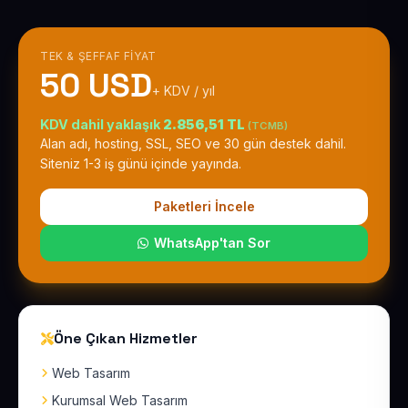
TEK & ŞEFFAF FIYAT
50 USD
+ KDV / yıl
KDV dahil yaklaşık
2.856,51 TL
(TCMB)
Alan adı, hosting, SSL, SEO ve 30 gün destek dahil.
Siteniz 1-3 iş günü içinde yayında.
Paketleri İncele
WhatsApp'tan Sor
Öne Çıkan Hizmetler
Web Tasarım
Kurumsal Web Tasarım