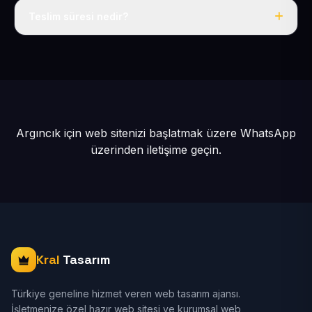
Teslim süresi nedir?
İçerikleriniz hazır olduğunda siteniz 1-3 iş günü içinde
yayına alınır.
Argıncık için web sitenizi başlatmak üzere
WhatsApp
üzerinden iletişime geçin.
Kral
Tasarım
Türkiye geneline hizmet veren web tasarım ajansı.
İşletmenize özel hazır web sitesi ve kurumsal web