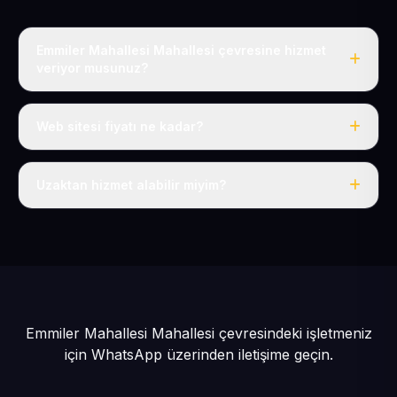
Emmiler Mahallesi Mahallesi çevresine hizmet
veriyor musunuz?
Evet, Emmiler Mahallesi dahil tüm Erkilet Köyler ve
Kocasinan çevresine hizmet veriyoruz.
Web sitesi fiyatı ne kadar?
Tek fiyat: yılda 50 USD + KDV, her şey dahil.
Uzaktan hizmet alabilir miyim?
Evet, tüm sürecimiz uzaktan yürütülür; nerede olursanız
olun eksiksiz hizmet alırsınız.
Emmiler Mahallesi Mahallesi çevresindeki işletmeniz
için
WhatsApp üzerinden iletişime geçin.