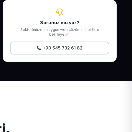
Sorunuz mu var?
Sektörünüze en uygun web çözümünü birlikte
belirleyelim.
+90 545 732 61 82
i.