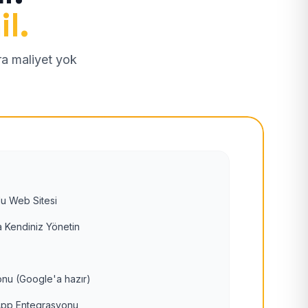
il.
tra maliyet yok
u Web Sitesi
 Kendiniz Yönetin
nu (Google'a hazır)
pp Entegrasyonu