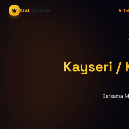
Kral
Tasarım
Tek
Kayseri /
Barsama Mah