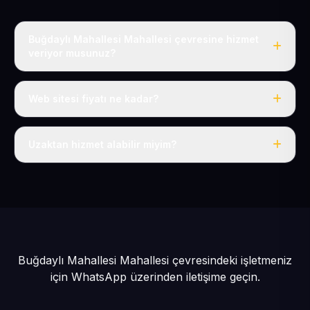
Buğdaylı Mahallesi Mahallesi çevresine hizmet
veriyor musunuz?
Evet, Buğdaylı Mahallesi dahil tüm Güneşli ve Kocasinan
çevresine hizmet veriyoruz.
Web sitesi fiyatı ne kadar?
Tek fiyat: yılda 50 USD + KDV, her şey dahil.
Uzaktan hizmet alabilir miyim?
Evet, tüm sürecimiz uzaktan yürütülür; nerede olursanız
olun eksiksiz hizmet alırsınız.
Buğdaylı Mahallesi Mahallesi çevresindeki işletmeniz
için
WhatsApp üzerinden iletişime geçin.