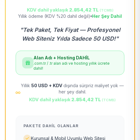
KDV dahil yaklaşık
2.854,42 TL
(TCMB)
Yıllık ödeme (KDV %20 dahil değil)
Her Şey Dahil
"Tek Paket, Tek Fiyat — Profesyonel
Web Siteniz Yılda Sadece 50 USD!"
Alan Adı + Hosting DAHİL
.com.tr / .tr alan adı ve hosting yıllık ücrete
dahil!
Yıllık
50 USD + KDV
dışında sürpriz maliyet yok —
her şey dahil.
KDV dahil yaklaşık
2.854,42 TL
(TCMB)
PAKETE DAHIL OLANLAR
Kurumsal & Mobil Uyumlu Web Sitesi