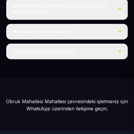
Obruk Mahallesi Mahallesi çevresine hizmet
veriyor musunuz?
Evet, Obruk Mahallesi dahil tüm Güneşli ve Kocasinan
çevresine hizmet veriyoruz.
Web sitesi fiyatı ne kadar?
Tek fiyat: yılda 50 USD + KDV, her şey dahil.
Uzaktan hizmet alabilir miyim?
Evet, tüm sürecimiz uzaktan yürütülür; nerede olursanız
olun eksiksiz hizmet alırsınız.
Obruk Mahallesi Mahallesi çevresindeki işletmeniz için
WhatsApp üzerinden iletişime geçin.