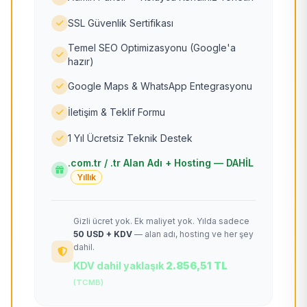
SSL Güvenlik Sertifikası
Temel SEO Optimizasyonu (Google'a
hazır)
Google Maps & WhatsApp Entegrasyonu
İletişim & Teklif Formu
1 Yıl Ücretsiz Teknik Destek
.com.tr / .tr Alan Adı + Hosting — DAHİL
Yıllık
Gizli ücret yok. Ek maliyet yok. Yılda sadece
50 USD + KDV
— alan adı, hosting ve her şey
dahil.
KDV dahil yaklaşık
2.856,51 TL
(TCMB)