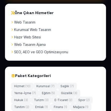
Öne Çıkan Hizmetler
Web Tasarım
Kurumsal Web Tasarım
Hazır Web Sitesi
Web Tasarım Ajansı
SEO, AEO ve GEO Optimizasyonu
Paket Kategorileri
Hizmet
(10)
Kurumsal
(7)
Sağlık
(7)
Yeme-İçme
(7)
Eğitim
(5)
Güzellik
(3)
Hukuk
(3)
Turizm
(3)
E-Ticaret
(2)
Spor
(2)
Tanıtım
(2)
Emlak
(1)
Finans
(1)
Mağaza
(1)