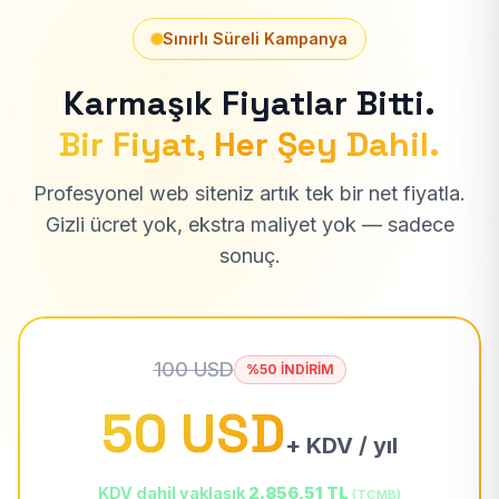
Sınırlı Süreli Kampanya
Karmaşık Fiyatlar Bitti.
Bir Fiyat, Her Şey Dahil.
Profesyonel web siteniz artık tek bir net fiyatla.
Gizli ücret yok, ekstra maliyet yok — sadece
sonuç.
100 USD
%50 İNDİRİM
50 USD
+ KDV / yıl
KDV dahil yaklaşık
2.856,51 TL
(TCMB)