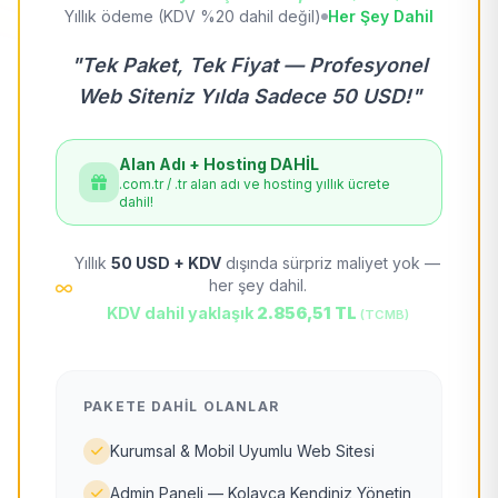
Yıllık ödeme (KDV %20 dahil değil)
Her Şey Dahil
"Tek Paket, Tek Fiyat — Profesyonel
Web Siteniz Yılda Sadece 50 USD!"
Alan Adı + Hosting DAHİL
.com.tr / .tr alan adı ve hosting yıllık ücrete
dahil!
Yıllık
50 USD + KDV
dışında sürpriz maliyet yok —
her şey dahil.
KDV dahil yaklaşık
2.856,51 TL
(TCMB)
PAKETE DAHIL OLANLAR
Kurumsal & Mobil Uyumlu Web Sitesi
Admin Paneli — Kolayca Kendiniz Yönetin