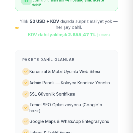
.com.tr / .tr alan adı ve hosting yıllık ücrete
dahil!
Yıllık
50 USD + KDV
dışında sürpriz maliyet yok —
her şey dahil.
KDV dahil yaklaşık
2.855,47 TL
(TCMB)
PAKETE DAHIL OLANLAR
Kurumsal & Mobil Uyumlu Web Sitesi
Admin Paneli — Kolayca Kendiniz Yönetin
SSL Güvenlik Sertifikası
Temel SEO Optimizasyonu (Google'a
hazır)
Google Maps & WhatsApp Entegrasyonu
İletişim & Teklif Formu