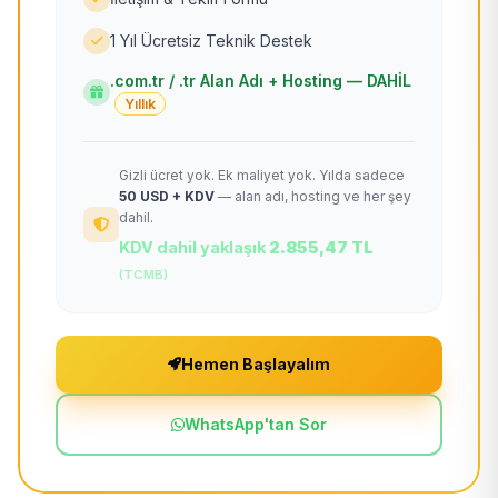
1 Yıl Ücretsiz Teknik Destek
.com.tr / .tr Alan Adı + Hosting — DAHİL
Yıllık
Gizli ücret yok. Ek maliyet yok. Yılda sadece
50 USD + KDV
— alan adı, hosting ve her şey
dahil.
KDV dahil yaklaşık
2.855,47 TL
(TCMB)
Hemen Başlayalım
WhatsApp'tan Sor