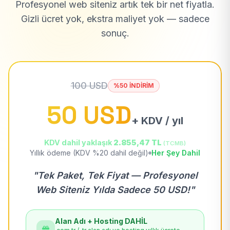
Profesyonel web siteniz artık tek bir net fiyatla.
Gizli ücret yok, ekstra maliyet yok — sadece
sonuç.
100 USD
%50 İNDİRİM
50 USD
+ KDV / yıl
KDV dahil yaklaşık
2.855,47 TL
(TCMB)
Yıllık ödeme (KDV %20 dahil değil)
Her Şey Dahil
"Tek Paket, Tek Fiyat — Profesyonel
Web Siteniz Yılda Sadece 50 USD!"
Alan Adı + Hosting DAHİL