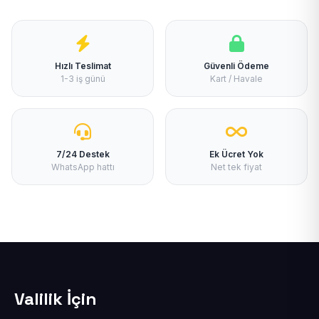
Hızlı Teslimat
Güvenli Ödeme
1-3 iş günü
Kart / Havale
7/24 Destek
Ek Ücret Yok
WhatsApp hattı
Net tek fiyat
Valilik İçin