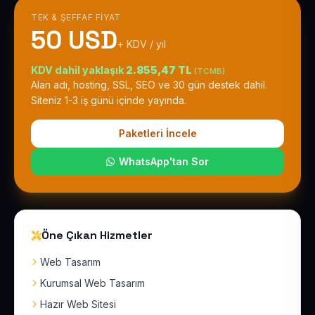
TEK & ŞEFFAF FIYAT
50 USD
+ KDV / yıl
KDV dahil yaklaşık
2.855,47 TL
(TCMB)
Alan adı, hosting, SSL, SEO ve 30 gün destek dahil.
Siteniz 1-3 iş günü içinde yayında.
Paketleri İncele
WhatsApp'tan Sor
Öne Çıkan Hizmetler
Web Tasarım
Kurumsal Web Tasarım
Hazır Web Sitesi