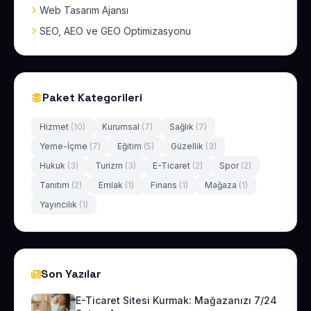
Web Tasarım Ajansı
SEO, AEO ve GEO Optimizasyonu
Paket Kategorileri
Hizmet
(10)
Kurumsal
(7)
Sağlık
(7)
Yeme-İçme
(7)
Eğitim
(5)
Güzellik
(3)
Hukuk
(3)
Turizm
(3)
E-Ticaret
(2)
Spor
(2)
Tanıtım
(2)
Emlak
(1)
Finans
(1)
Mağaza
(1)
Yayıncılık
(1)
Son Yazılar
E-Ticaret Sitesi Kurmak: Mağazanızı 7/24