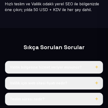
Hızlı teslim ve Valilik odaklı yerel SEO ile bölgenizde
öne çıkın; yılda 50 USD + KDV ile her şey dahil.
Sıkça Sorulan Sorular
Valilik bölgesine hizmet veriyor musunuz?
Evet, Valilik dahil tüm Kocasinan bölgesine eksiksiz
hizmet veriyoruz.
Valilik için web sitesi fiyatı nedir?
Tek fiyat: yılda 50 USD + KDV, her şey dahil.
Teslim süresi nedir?
İçerikleriniz hazır olduğunda siteniz 1-3 iş günü içinde