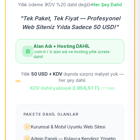
Yıllık ödeme (KDV %20 dahil değil)
Her Şey Dahil
"Tek Paket, Tek Fiyat — Profesyonel
Web Siteniz Yılda Sadece 50 USD!"
Alan Adı + Hosting DAHİL
.com.tr / .tr alan adı ve hosting yıllık ücrete
dahil!
Yıllık
50 USD + KDV
dışında sürpriz maliyet yok —
her şey dahil.
KDV dahil yaklaşık
2.856,51 TL
(TCMB)
PAKETE DAHIL OLANLAR
Kurumsal & Mobil Uyumlu Web Sitesi
Admin Paneli — Kolayca Kendiniz Yönetin