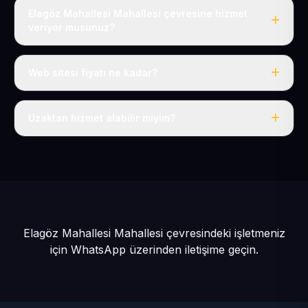
Elagöz Mahallesi Mahallesi çevresine hizmet
veriyor musunuz?
Evet, Elagöz Mahallesi dahil tüm Yeni Mahalle ve
Kocasinan çevresine hizmet veriyoruz.
Web sitesi fiyatı ne kadar?
Tek fiyat: yılda 50 USD + KDV, her şey dahil.
Uzaktan hizmet alabilir miyim?
Evet, tüm sürecimiz uzaktan yürütülür; nerede olursanız
olun eksiksiz hizmet alırsınız.
Elagöz Mahallesi Mahallesi çevresindeki işletmeniz
için
WhatsApp üzerinden iletişime geçin.