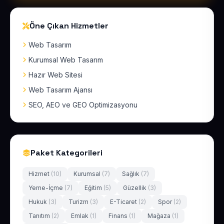
Öne Çıkan Hizmetler
Web Tasarım
Kurumsal Web Tasarım
Hazır Web Sitesi
Web Tasarım Ajansı
SEO, AEO ve GEO Optimizasyonu
Paket Kategorileri
Hizmet
(10)
Kurumsal
(7)
Sağlık
(7)
Yeme-İçme
(7)
Eğitim
(5)
Güzellik
(3)
Hukuk
(3)
Turizm
(3)
E-Ticaret
(2)
Spor
(2)
Tanıtım
(2)
Emlak
(1)
Finans
(1)
Mağaza
(1)