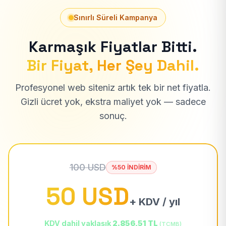
Sınırlı Süreli Kampanya
Karmaşık Fiyatlar Bitti.
Bir Fiyat, Her Şey Dahil.
Profesyonel web siteniz artık tek bir net fiyatla.
Gizli ücret yok, ekstra maliyet yok — sadece
sonuç.
100 USD
%50 İNDİRİM
50 USD
+ KDV / yıl
KDV dahil yaklaşık
2.856,51 TL
(TCMB)