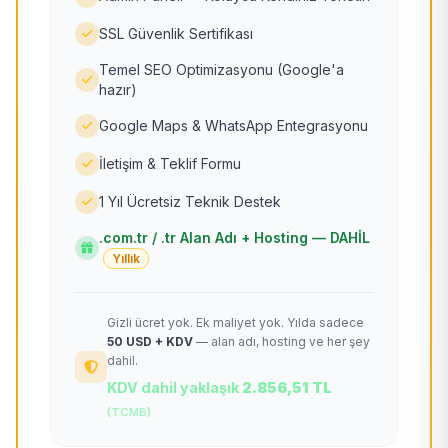
SSL Güvenlik Sertifikası
Temel SEO Optimizasyonu (Google'a
hazır)
Google Maps & WhatsApp Entegrasyonu
İletişim & Teklif Formu
1 Yıl Ücretsiz Teknik Destek
.com.tr / .tr Alan Adı + Hosting — DAHİL
Yıllık
Gizli ücret yok. Ek maliyet yok. Yılda sadece
50 USD + KDV
— alan adı, hosting ve her şey
dahil.
KDV dahil yaklaşık
2.856,51 TL
(TCMB)