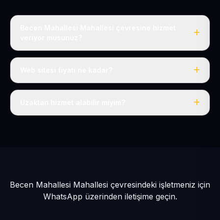
Becen Mahallesi Mahallesi çevresine hizmet
veriyor musunuz?
Evet, Becen Mahallesi dahil tüm Battalgazi ve Melikgazi
çevresine hizmet veriyoruz.
Web sitesi fiyatı ne kadar?
Tek fiyat: yılda 50 USD + KDV, her şey dahil.
Uzaktan hizmet alabilir miyim?
Evet, tüm sürecimiz uzaktan yürütülür; nerede olursanız
olun eksiksiz hizmet alırsınız.
Becen Mahallesi Mahallesi çevresindeki işletmeniz için
WhatsApp üzerinden iletişime geçin.