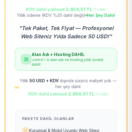
KDV dahil yaklaşık
2.856,51 TL
(TCMB)
Yıllık ödeme (KDV %20 dahil değil)
Her Şey Dahil
"Tek Paket, Tek Fiyat — Profesyonel
Web Siteniz Yılda Sadece 50 USD!"
Alan Adı + Hosting DAHİL
.com.tr / .tr alan adı ve hosting yıllık ücrete
dahil!
Yıllık
50 USD + KDV
dışında sürpriz maliyet yok —
her şey dahil.
KDV dahil yaklaşık
2.856,51 TL
(TCMB)
PAKETE DAHIL OLANLAR
Kurumsal & Mobil Uyumlu Web Sitesi