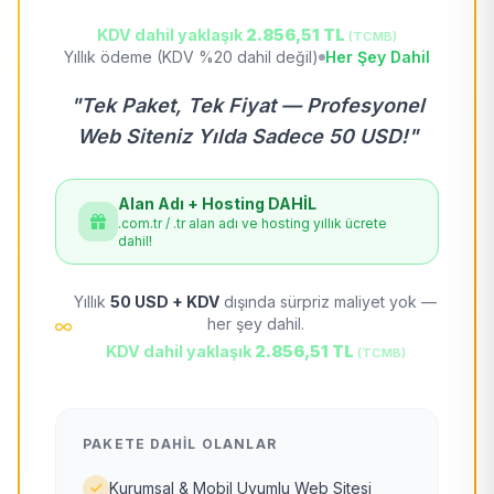
KDV dahil yaklaşık
2.856,51 TL
(TCMB)
Yıllık ödeme (KDV %20 dahil değil)
Her Şey Dahil
"Tek Paket, Tek Fiyat — Profesyonel
Web Siteniz Yılda Sadece 50 USD!"
Alan Adı + Hosting DAHİL
.com.tr / .tr alan adı ve hosting yıllık ücrete
dahil!
Yıllık
50 USD + KDV
dışında sürpriz maliyet yok —
her şey dahil.
KDV dahil yaklaşık
2.856,51 TL
(TCMB)
PAKETE DAHIL OLANLAR
Kurumsal & Mobil Uyumlu Web Sitesi