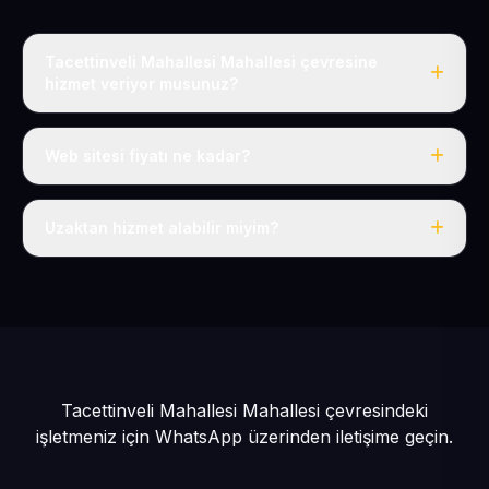
Tacettinveli Mahallesi Mahallesi çevresine
hizmet veriyor musunuz?
Evet, Tacettinveli Mahallesi dahil tüm Battalgazi ve
Melikgazi çevresine hizmet veriyoruz.
Web sitesi fiyatı ne kadar?
Tek fiyat: yılda 50 USD + KDV, her şey dahil.
Uzaktan hizmet alabilir miyim?
Evet, tüm sürecimiz uzaktan yürütülür; nerede olursanız
olun eksiksiz hizmet alırsınız.
Tacettinveli Mahallesi Mahallesi çevresindeki
işletmeniz için
WhatsApp üzerinden iletişime geçin.