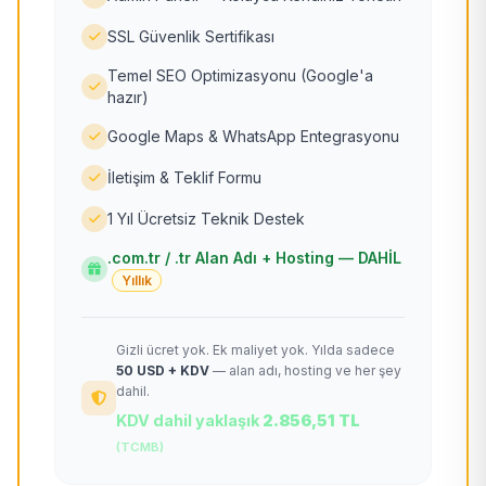
SSL Güvenlik Sertifikası
Temel SEO Optimizasyonu (Google'a
hazır)
Google Maps & WhatsApp Entegrasyonu
İletişim & Teklif Formu
1 Yıl Ücretsiz Teknik Destek
.com.tr / .tr Alan Adı + Hosting — DAHİL
Yıllık
Gizli ücret yok. Ek maliyet yok. Yılda sadece
50 USD + KDV
— alan adı, hosting ve her şey
dahil.
KDV dahil yaklaşık
2.856,51 TL
(TCMB)