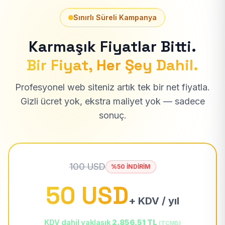
Sınırlı Süreli Kampanya
Karmaşık Fiyatlar Bitti.
Bir Fiyat, Her Şey Dahil.
Profesyonel web siteniz artık tek bir net fiyatla.
Gizli ücret yok, ekstra maliyet yok — sadece
sonuç.
100 USD
%50 İNDİRİM
50 USD
+ KDV / yıl
KDV dahil yaklaşık
2.856,51 TL
(TCMB)