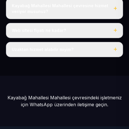
Kayabağ Mahallesi Mahallesi çevresine hizmet
veriyor musunuz?
Evet, Kayabağ Mahallesi dahil tüm Gesi ve Melikgazi
çevresine hizmet veriyoruz.
Web sitesi fiyatı ne kadar?
Tek fiyat: yılda 50 USD + KDV, her şey dahil.
Uzaktan hizmet alabilir miyim?
Evet, tüm sürecimiz uzaktan yürütülür; nerede olursanız
olun eksiksiz hizmet alırsınız.
Kayabağ Mahallesi Mahallesi çevresindeki işletmeniz
için
WhatsApp üzerinden iletişime geçin.