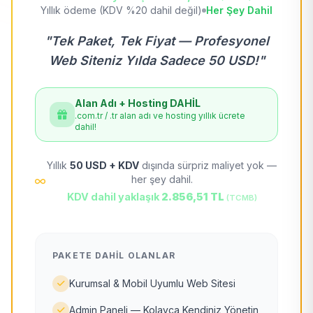
Yıllık ödeme (KDV %20 dahil değil)
Her Şey Dahil
"Tek Paket, Tek Fiyat — Profesyonel
Web Siteniz Yılda Sadece 50 USD!"
Alan Adı + Hosting DAHİL
.com.tr / .tr alan adı ve hosting yıllık ücrete
dahil!
Yıllık
50 USD + KDV
dışında sürpriz maliyet yok —
her şey dahil.
KDV dahil yaklaşık
2.856,51 TL
(TCMB)
PAKETE DAHIL OLANLAR
Kurumsal & Mobil Uyumlu Web Sitesi
Admin Paneli — Kolayca Kendiniz Yönetin