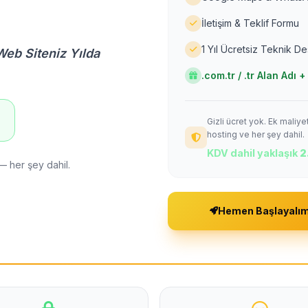
İletişim & Teklif Formu
1 Yıl Ücretsiz Teknik D
Web Siteniz Yılda
.com.tr / .tr Alan Adı
Gizli ücret yok. Ek maliy
!
hosting ve her şey dahil.
KDV dahil yaklaşık
2
— her şey dahil.
Hemen Başlayalı