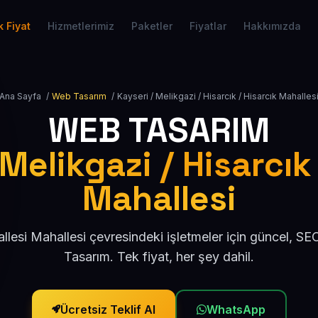
 Fiyat
Hizmetlerimiz
Paketler
Fiyatlar
Hakkımızda
Ana Sayfa
/
Web Tasarım
/
Kayseri / Melikgazi / Hisarcık / Hisarcık Mahalles
WEB TASARIM
Melikgazi / Hisarcık
Mahallesi
llesi Mahallesi çevresindeki işletmeler için güncel, 
Tasarım. Tek fiyat, her şey dahil.
Ücretsiz Teklif Al
WhatsApp