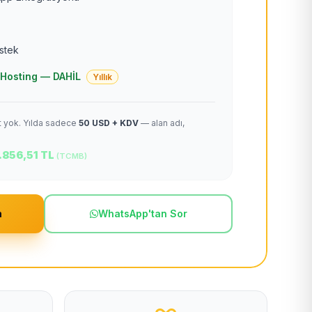
estek
 + Hosting — DAHİL
Yıllık
et yok. Yılda sadece
50 USD + KDV
— alan adı,
.856,51 TL
(TCMB)
m
WhatsApp'tan Sor