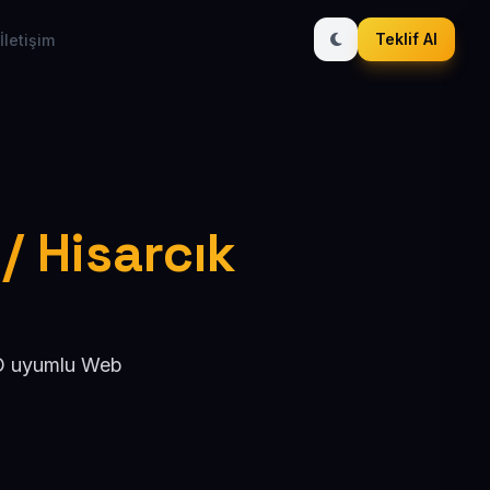
Teklif Al
İletişim
i
 / Hisarcık
SEO uyumlu Web