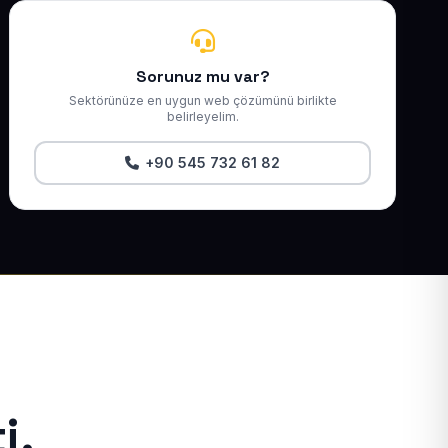
Sorunuz mu var?
Sektörünüze en uygun web çözümünü birlikte
belirleyelim.
+90 545 732 61 82
i.