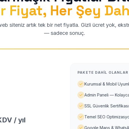
r Fiyat, Her Şey Dah
b siteniz artık tek bir net fiyatla. Gizli ücret yok, eks
— sadece sonuç.
PAKETE DAHIL OLANLAR
Kurumsal & Mobil Uyuml
Admin Paneli — Kolayca
SSL Güvenlik Sertifikası
Temel SEO Optimizasyo
DV / yıl
Google Maps & WhatsA