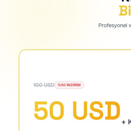
Bi
Profesyonel we
100 USD
%50 İNDİRİM
50 USD
+ K