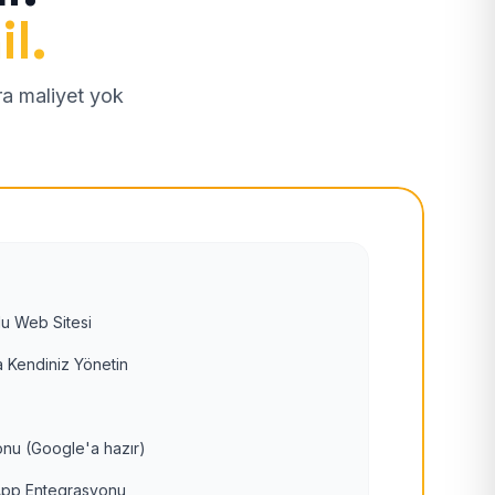
il.
tra maliyet yok
u Web Sitesi
 Kendiniz Yönetin
nu (Google'a hazır)
pp Entegrasyonu