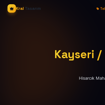
Kral
Tasarım
Tek
Kayseri / 
Hisarcık Maha