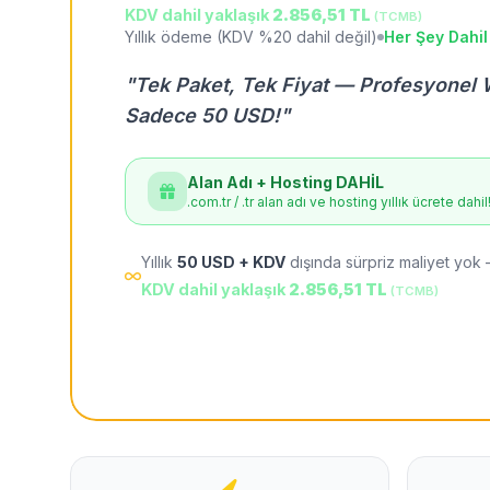
KDV dahil yaklaşık
2.856,51 TL
(TCMB)
Yıllık ödeme (KDV %20 dahil değil)
Her Şey Dahil
"Tek Paket, Tek Fiyat — Profesyonel 
Sadece 50 USD!"
Alan Adı + Hosting DAHİL
.com.tr / .tr alan adı ve hosting yıllık ücrete dahil
Yıllık
50 USD + KDV
dışında sürpriz maliyet yok 
KDV dahil yaklaşık
2.856,51 TL
(TCMB)