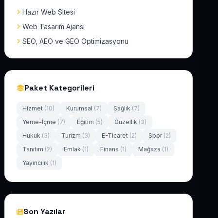
Hazır Web Sitesi
Web Tasarım Ajansı
SEO, AEO ve GEO Optimizasyonu
Paket Kategorileri
Hizmet
(10)
Kurumsal
(7)
Sağlık
(7)
Yeme-İçme
(7)
Eğitim
(5)
Güzellik
(3)
Hukuk
(3)
Turizm
(3)
E-Ticaret
(2)
Spor
(2)
Tanıtım
(2)
Emlak
(1)
Finans
(1)
Mağaza
(1)
Yayıncılık
(1)
Son Yazılar