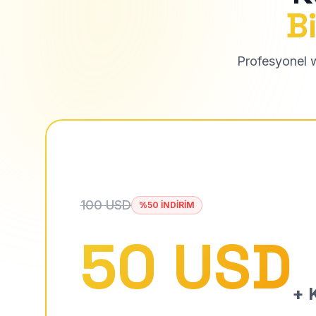
Bi
Profesyonel we
100 USD
%50 İNDİRİM
50 USD
+ K