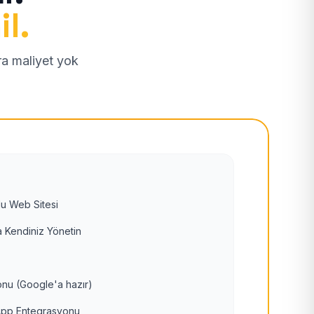
il.
tra maliyet yok
u Web Sitesi
 Kendiniz Yönetin
nu (Google'a hazır)
pp Entegrasyonu