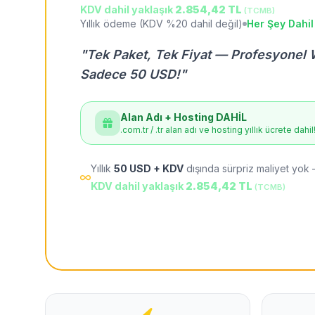
KDV dahil yaklaşık
2.854,42 TL
(TCMB)
Yıllık ödeme (KDV %20 dahil değil)
Her Şey Dahil
"Tek Paket, Tek Fiyat — Profesyonel 
Sadece 50 USD!"
Alan Adı + Hosting DAHİL
.com.tr / .tr alan adı ve hosting yıllık ücrete dahil
Yıllık
50 USD + KDV
dışında sürpriz maliyet yok 
KDV dahil yaklaşık
2.854,42 TL
(TCMB)