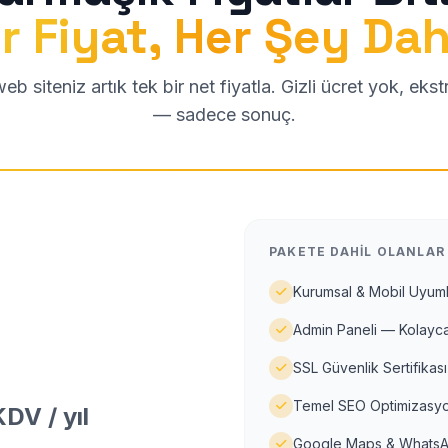
r Fiyat, Her Şey Dah
b siteniz artık tek bir net fiyatla. Gizli ücret yok, eks
— sadece sonuç.
PAKETE DAHIL OLANLAR
Kurumsal & Mobil Uyuml
Admin Paneli — Kolayca
SSL Güvenlik Sertifikası
Temel SEO Optimizasyo
DV / yıl
Google Maps & WhatsA