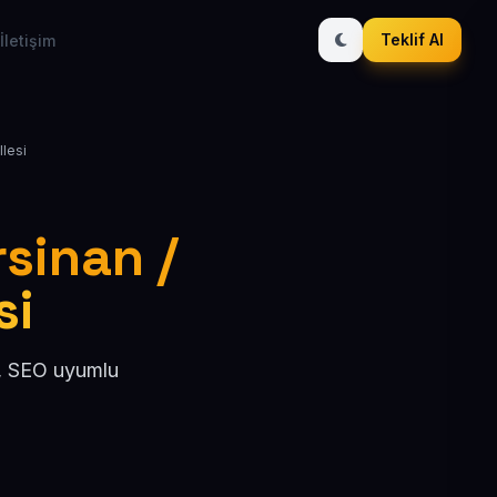
Teklif Al
İletişim
llesi
rsinan /
si
l, SEO uyumlu