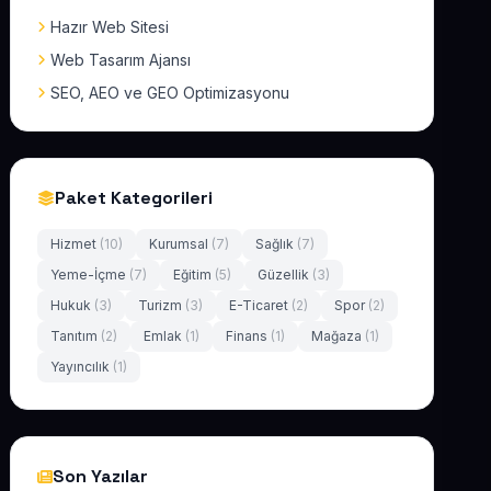
Hazır Web Sitesi
Web Tasarım Ajansı
SEO, AEO ve GEO Optimizasyonu
Paket Kategorileri
Hizmet
(10)
Kurumsal
(7)
Sağlık
(7)
Yeme-İçme
(7)
Eğitim
(5)
Güzellik
(3)
Hukuk
(3)
Turizm
(3)
E-Ticaret
(2)
Spor
(2)
Tanıtım
(2)
Emlak
(1)
Finans
(1)
Mağaza
(1)
Yayıncılık
(1)
Son Yazılar