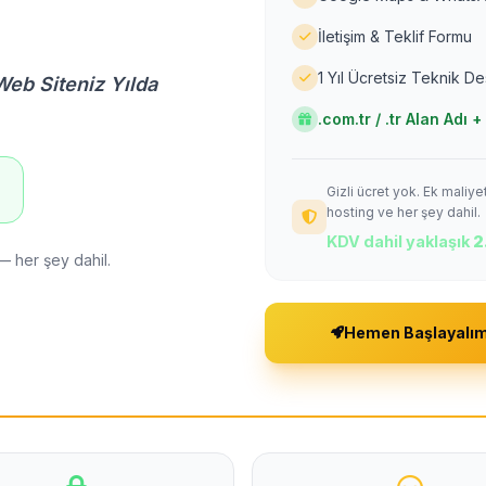
İletişim & Teklif Formu
1 Yıl Ücretsiz Teknik D
Web Siteniz Yılda
.com.tr / .tr Alan Adı
Gizli ücret yok. Ek maliy
!
hosting ve her şey dahil.
KDV dahil yaklaşık
2
— her şey dahil.
Hemen Başlayalı