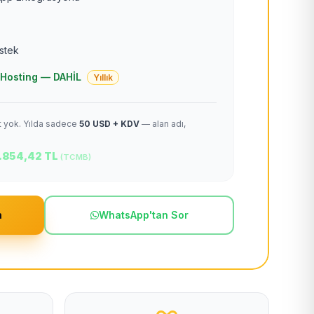
estek
 + Hosting — DAHİL
Yıllık
et yok. Yılda sadece
50 USD + KDV
— alan adı,
.854,42 TL
(TCMB)
m
WhatsApp'tan Sor