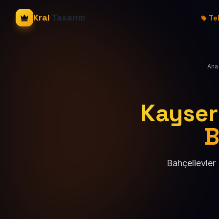
Kral
Tasarım
Tek
Ana
Kayseri
B
Bahçelievler