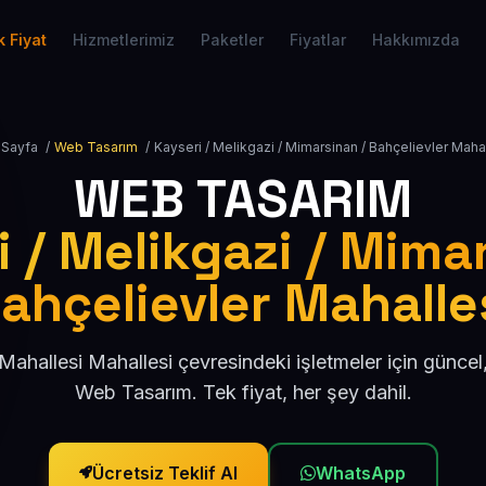
 Fiyat
Hizmetlerimiz
Paketler
Fiyatlar
Hakkımızda
 Sayfa
/
Web Tasarım
/
Kayseri / Melikgazi / Mimarsinan / Bahçelievler Maha
WEB TASARIM
 / Melikgazi / Mima
ahçelievler Mahalle
 Mahallesi Mahallesi çevresindeki işletmeler için günce
Web Tasarım. Tek fiyat, her şey dahil.
Ücretsiz Teklif Al
WhatsApp