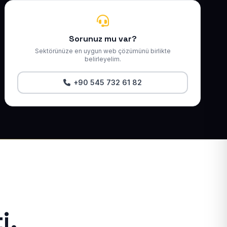
Sorunuz mu var?
Sektörünüze en uygun web çözümünü birlikte
belirleyelim.
+90 545 732 61 82
i.