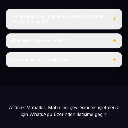
Artmak Mahallesi Mahallesi çevresine hizmet
veriyor musunuz?
Evet, Artmak Mahallesi dahil tüm Pınarbaşı ve Pınarbaşı
çevresine hizmet veriyoruz.
Web sitesi fiyatı ne kadar?
Tek fiyat: yılda 50 USD + KDV, her şey dahil.
Uzaktan hizmet alabilir miyim?
Evet, tüm sürecimiz uzaktan yürütülür; nerede olursanız
olun eksiksiz hizmet alırsınız.
Artmak Mahallesi Mahallesi çevresindeki işletmeniz
için
WhatsApp üzerinden iletişime geçin.