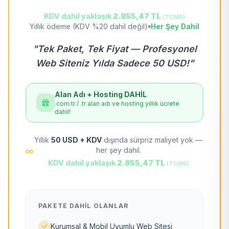
KDV dahil yaklaşık
2.855,47 TL
(TCMB)
Yıllık ödeme (KDV %20 dahil değil)
Her Şey Dahil
"Tek Paket, Tek Fiyat — Profesyonel
Web Siteniz Yılda Sadece 50 USD!"
Alan Adı + Hosting DAHİL
.com.tr / .tr alan adı ve hosting yıllık ücrete
dahil!
Yıllık
50 USD + KDV
dışında sürpriz maliyet yok —
her şey dahil.
KDV dahil yaklaşık
2.855,47 TL
(TCMB)
PAKETE DAHIL OLANLAR
Kurumsal & Mobil Uyumlu Web Sitesi