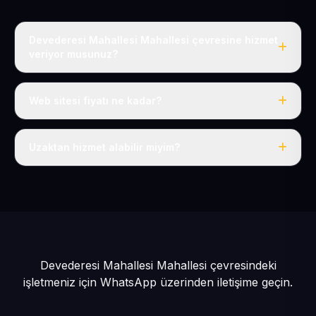
Devederesi Mahallesi Mahallesi çevresine hizmet
veriyor musunuz?
Evet, Devederesi Mahallesi dahil tüm Pınarbaşı ve
Pınarbaşı çevresine hizmet veriyoruz.
Web sitesi fiyatı ne kadar?
Tek fiyat: yılda 50 USD + KDV, her şey dahil.
Uzaktan hizmet alabilir miyim?
Evet, tüm sürecimiz uzaktan yürütülür; nerede olursanız
olun eksiksiz hizmet alırsınız.
Devederesi Mahallesi Mahallesi çevresindeki
işletmeniz için
WhatsApp üzerinden iletişime geçin.