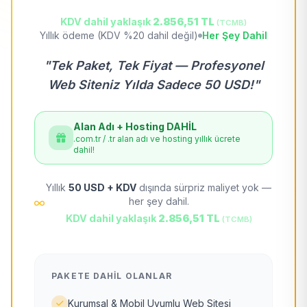
KDV dahil yaklaşık
2.856,51 TL
(TCMB)
Yıllık ödeme (KDV %20 dahil değil)
Her Şey Dahil
"Tek Paket, Tek Fiyat — Profesyonel
Web Siteniz Yılda Sadece 50 USD!"
Alan Adı + Hosting DAHİL
.com.tr / .tr alan adı ve hosting yıllık ücrete
dahil!
Yıllık
50 USD + KDV
dışında sürpriz maliyet yok —
her şey dahil.
KDV dahil yaklaşık
2.856,51 TL
(TCMB)
PAKETE DAHIL OLANLAR
Kurumsal & Mobil Uyumlu Web Sitesi