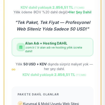
KDV dahil yaklaşık
2.856,51 TL
(TCMB)
Yıllık ödeme (KDV %20 dahil değil)
Her Şey Dahil
"Tek Paket, Tek Fiyat — Profesyonel
Web Siteniz Yılda Sadece 50 USD!"
Alan Adı + Hosting DAHİL
.com.tr / .tr alan adı ve hosting yıllık ücrete
dahil!
Yıllık
50 USD + KDV
dışında sürpriz maliyet yok —
her şey dahil.
KDV dahil yaklaşık
2.856,51 TL
(TCMB)
PAKETE DAHIL OLANLAR
Kurumsal & Mobil Uyumlu Web Sitesi