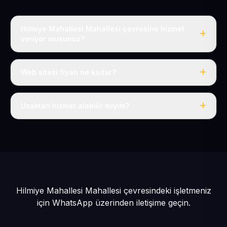
Hilmiye Mahallesi Mahallesi çevresine hizmet
veriyor musunuz?
Evet, Hilmiye Mahallesi dahil tüm Pınarbaşı ve Pınarbaşı
çevresine hizmet veriyoruz.
Web sitesi fiyatı ne kadar?
Tek fiyat: yılda 50 USD + KDV, her şey dahil.
Uzaktan hizmet alabilir miyim?
Evet, tüm sürecimiz uzaktan yürütülür; nerede olursanız
olun eksiksiz hizmet alırsınız.
Hilmiye Mahallesi Mahallesi çevresindeki işletmeniz
için
WhatsApp üzerinden iletişime geçin.