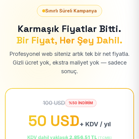
Sınırlı Süreli Kampanya
Karmaşık Fiyatlar Bitti.
Bir Fiyat, Her Şey Dahil.
Profesyonel web siteniz artık tek bir net fiyatla.
Gizli ücret yok, ekstra maliyet yok — sadece
sonuç.
100 USD
%50 İNDİRİM
50 USD
+ KDV / yıl
KDV dahil yaklaşık
2.856,51 TL
(TCMB)