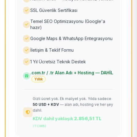
SSL Güvenlik Sertifikası
Temel SEO Optimizasyonu (Google'a
hazır)
Google Maps & WhatsApp Entegrasyonu
İletişim & Teklif Formu
1 Yıl Ücretsiz Teknik Destek
.com.tr / .tr Alan Adı + Hosting — DAHİL
Yıllık
Gizli ücret yok. Ek maliyet yok. Yılda sadece
50 USD + KDV
— alan adı, hosting ve her şey
dahil.
KDV dahil yaklaşık
2.856,51 TL
(TCMB)