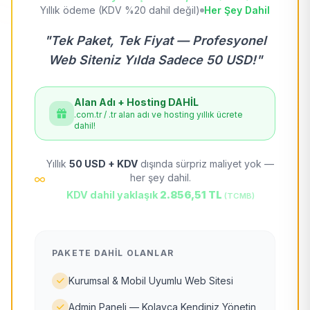
Yıllık ödeme (KDV %20 dahil değil)
Her Şey Dahil
"Tek Paket, Tek Fiyat — Profesyonel
Web Siteniz Yılda Sadece 50 USD!"
Alan Adı + Hosting DAHİL
.com.tr / .tr alan adı ve hosting yıllık ücrete
dahil!
Yıllık
50 USD + KDV
dışında sürpriz maliyet yok —
her şey dahil.
KDV dahil yaklaşık
2.856,51 TL
(TCMB)
PAKETE DAHIL OLANLAR
Kurumsal & Mobil Uyumlu Web Sitesi
Admin Paneli — Kolayca Kendiniz Yönetin