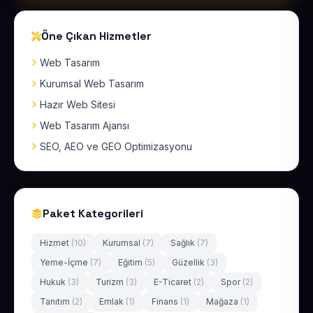
Öne Çıkan Hizmetler
Web Tasarım
Kurumsal Web Tasarım
Hazır Web Sitesi
Web Tasarım Ajansı
SEO, AEO ve GEO Optimizasyonu
Paket Kategorileri
Hizmet
(10)
Kurumsal
(7)
Sağlık
(7)
Yeme-İçme
(7)
Eğitim
(5)
Güzellik
(3)
Hukuk
(3)
Turizm
(3)
E-Ticaret
(2)
Spor
(2)
Tanıtım
(2)
Emlak
(1)
Finans
(1)
Mağaza
(1)