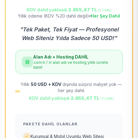
KDV dahil yaklaşık
2.855,47 TL
(TCMB)
Yıllık ödeme (KDV %20 dahil değil)
Her Şey Dahil
"Tek Paket, Tek Fiyat — Profesyonel
Web Siteniz Yılda Sadece 50 USD!"
Alan Adı + Hosting DAHİL
.com.tr / .tr alan adı ve hosting yıllık ücrete
dahil!
Yıllık
50 USD + KDV
dışında sürpriz maliyet yok —
her şey dahil.
KDV dahil yaklaşık
2.855,47 TL
(TCMB)
PAKETE DAHIL OLANLAR
Kurumsal & Mobil Uyumlu Web Sitesi