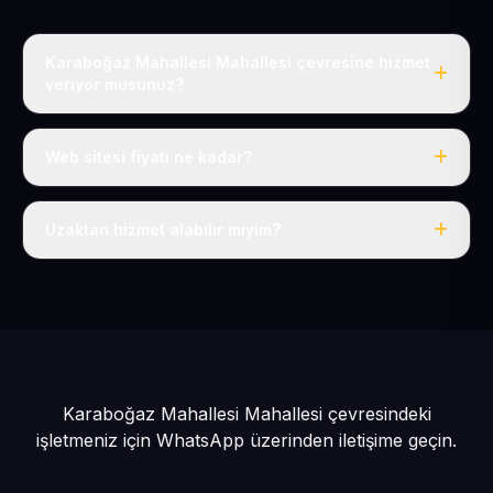
Karaboğaz Mahallesi Mahallesi çevresine hizmet
veriyor musunuz?
Evet, Karaboğaz Mahallesi dahil tüm Pınarbaşı ve
Pınarbaşı çevresine hizmet veriyoruz.
Web sitesi fiyatı ne kadar?
Tek fiyat: yılda 50 USD + KDV, her şey dahil.
Uzaktan hizmet alabilir miyim?
Evet, tüm sürecimiz uzaktan yürütülür; nerede olursanız
olun eksiksiz hizmet alırsınız.
Karaboğaz Mahallesi Mahallesi çevresindeki
işletmeniz için
WhatsApp üzerinden iletişime geçin.