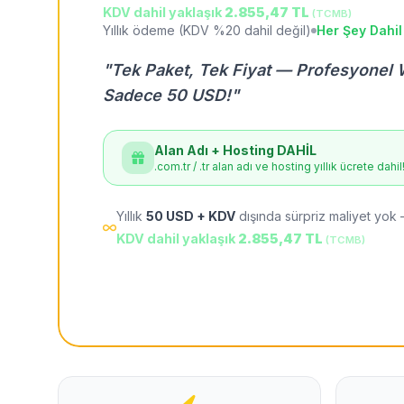
KDV dahil yaklaşık
2.855,47 TL
(TCMB)
Yıllık ödeme (KDV %20 dahil değil)
Her Şey Dahil
"Tek Paket, Tek Fiyat — Profesyonel 
Sadece 50 USD!"
Alan Adı + Hosting DAHİL
.com.tr / .tr alan adı ve hosting yıllık ücrete dahil
Yıllık
50 USD + KDV
dışında sürpriz maliyet yok 
KDV dahil yaklaşık
2.855,47 TL
(TCMB)