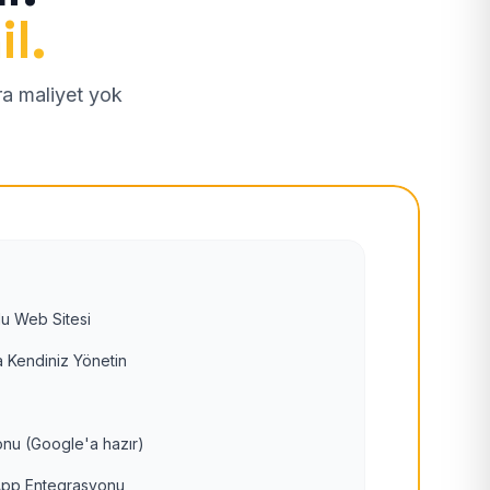
il.
tra maliyet yok
u Web Sitesi
 Kendiniz Yönetin
nu (Google'a hazır)
pp Entegrasyonu