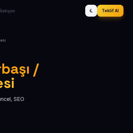
Teklif Al
İletişim
lesi
rbaşı /
si
üncel, SEO