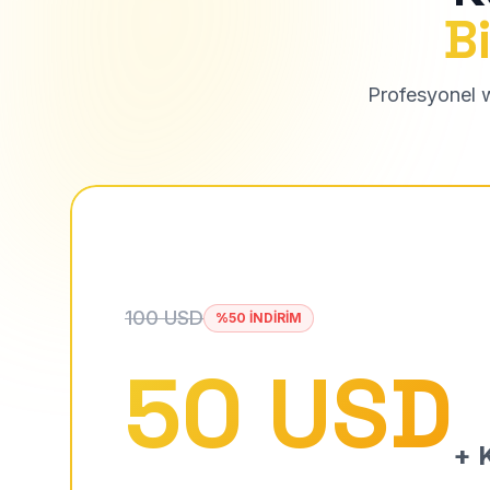
Bi
Profesyonel we
100 USD
%50 İNDİRİM
50 USD
+ K