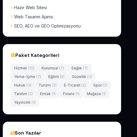
Hazır Web Sitesi
Web Tasarım Ajansı
SEO, AEO ve GEO Optimizasyonu
Paket Kategorileri
Hizmet
(10)
Kurumsal
(7)
Sağlık
(7)
Yeme-İçme
(7)
Eğitim
(5)
Güzellik
(3)
Hukuk
(3)
Turizm
(3)
E-Ticaret
(2)
Spor
(2)
Tanıtım
(2)
Emlak
(1)
Finans
(1)
Mağaza
(1)
Yayıncılık
(1)
Son Yazılar