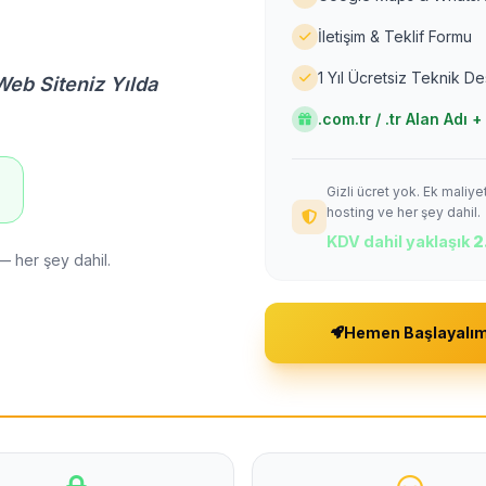
İletişim & Teklif Formu
1 Yıl Ücretsiz Teknik D
Web Siteniz Yılda
.com.tr / .tr Alan Adı
Gizli ücret yok. Ek maliy
!
hosting ve her şey dahil.
KDV dahil yaklaşık
2
— her şey dahil.
Hemen Başlayalı