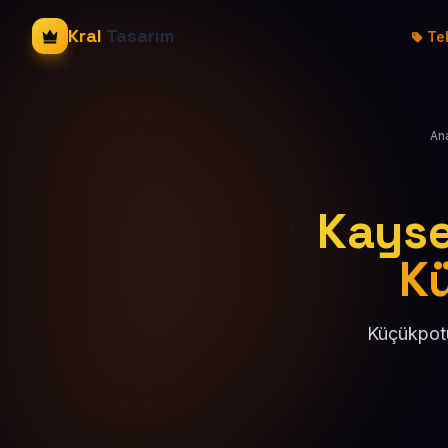
Kral
Tasarım
Tek
An
Kayser
K
Küçükpotu