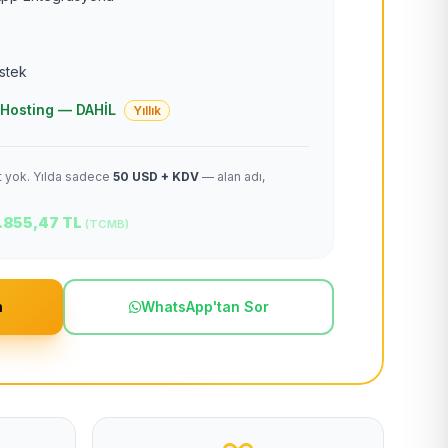
estek
 + Hosting — DAHİL
Yıllık
et yok. Yılda sadece
50 USD + KDV
— alan adı,
.855,47 TL
(TCMB)
m
WhatsApp'tan Sor