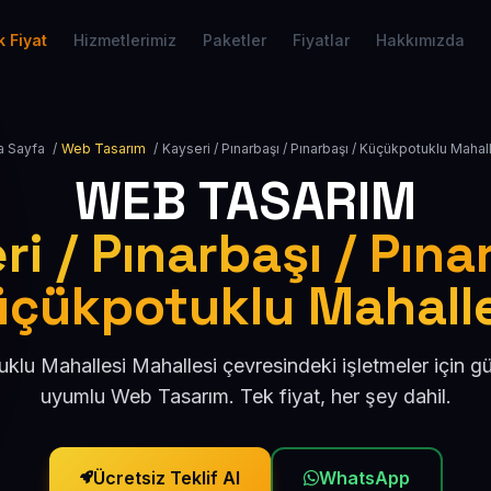
 Fiyat
Hizmetlerimiz
Paketler
Fiyatlar
Hakkımızda
a Sayfa
/
Web Tasarım
/
Kayseri / Pınarbaşı / Pınarbaşı / Küçükpotuklu Mahal
WEB TASARIM
i / Pınarbaşı / Pına
üçükpotuklu Mahalle
klu Mahallesi Mahallesi çevresindeki işletmeler için g
uyumlu Web Tasarım. Tek fiyat, her şey dahil.
Ücretsiz Teklif Al
WhatsApp