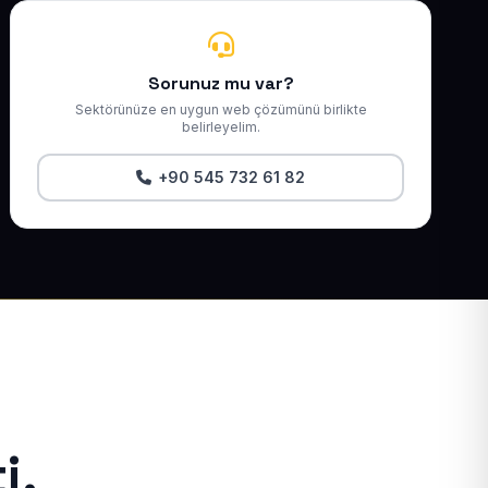
Sorunuz mu var?
Sektörünüze en uygun web çözümünü birlikte
belirleyelim.
+90 545 732 61 82
i.