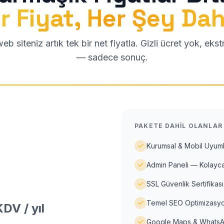
r Fiyat, Her Şey Dah
b siteniz artık tek bir net fiyatla. Gizli ücret yok, eks
— sadece sonuç.
PAKETE DAHIL OLANLAR
Kurumsal & Mobil Uyuml
Admin Paneli — Kolayca
SSL Güvenlik Sertifikası
Temel SEO Optimizasyo
DV / yıl
Google Maps & WhatsA