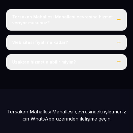
Tersakan Mahallesi Mahallesi çevresine hizmet
veriyor musunuz?
Evet, Tersakan Mahallesi dahil tüm Pınarbaşı ve
Pınarbaşı çevresine hizmet veriyoruz.
Web sitesi fiyatı ne kadar?
Tek fiyat: yılda 50 USD + KDV, her şey dahil.
Uzaktan hizmet alabilir miyim?
Evet, tüm sürecimiz uzaktan yürütülür; nerede olursanız
olun eksiksiz hizmet alırsınız.
Tersakan Mahallesi Mahallesi çevresindeki işletmeniz
için
WhatsApp üzerinden iletişime geçin.