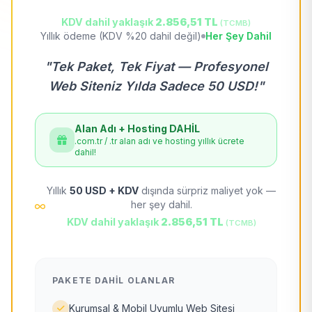
KDV dahil yaklaşık
2.856,51 TL
(TCMB)
Yıllık ödeme (KDV %20 dahil değil)
Her Şey Dahil
"Tek Paket, Tek Fiyat — Profesyonel
Web Siteniz Yılda Sadece 50 USD!"
Alan Adı + Hosting DAHİL
.com.tr / .tr alan adı ve hosting yıllık ücrete
dahil!
Yıllık
50 USD + KDV
dışında sürpriz maliyet yok —
her şey dahil.
KDV dahil yaklaşık
2.856,51 TL
(TCMB)
PAKETE DAHIL OLANLAR
Kurumsal & Mobil Uyumlu Web Sitesi