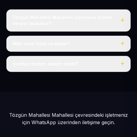
Tözgün Mahallesi Mahallesi çevresine hizmet
veriyor musunuz?
Evet, Tözgün Mahallesi dahil tüm Pınarbaşı ve Pınarbaşı
çevresine hizmet veriyoruz.
Web sitesi fiyatı ne kadar?
Tek fiyat: yılda 50 USD + KDV, her şey dahil.
Uzaktan hizmet alabilir miyim?
Evet, tüm sürecimiz uzaktan yürütülür; nerede olursanız
olun eksiksiz hizmet alırsınız.
Tözgün Mahallesi Mahallesi çevresindeki işletmeniz
için
WhatsApp üzerinden iletişime geçin.