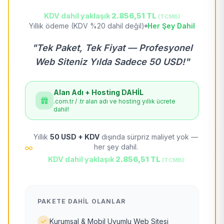
KDV dahil yaklaşık
2.856,51 TL
(TCMB)
Yıllık ödeme (KDV %20 dahil değil)
Her Şey Dahil
"Tek Paket, Tek Fiyat — Profesyonel
Web Siteniz Yılda Sadece 50 USD!"
Alan Adı + Hosting DAHİL
.com.tr / .tr alan adı ve hosting yıllık ücrete
dahil!
Yıllık
50 USD + KDV
dışında sürpriz maliyet yok —
her şey dahil.
KDV dahil yaklaşık
2.856,51 TL
(TCMB)
PAKETE DAHIL OLANLAR
Kurumsal & Mobil Uyumlu Web Sitesi