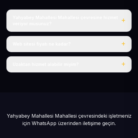
Yahyabey Mahallesi Mahallesi çevresine hizmet
veriyor musunuz?
Evet, Yahyabey Mahallesi dahil tüm Pınarbaşı ve
Pınarbaşı çevresine hizmet veriyoruz.
Web sitesi fiyatı ne kadar?
Tek fiyat: yılda 50 USD + KDV, her şey dahil.
Uzaktan hizmet alabilir miyim?
Evet, tüm sürecimiz uzaktan yürütülür; nerede olursanız
olun eksiksiz hizmet alırsınız.
Yahyabey Mahallesi Mahallesi çevresindeki işletmeniz
için
WhatsApp üzerinden iletişime geçin.