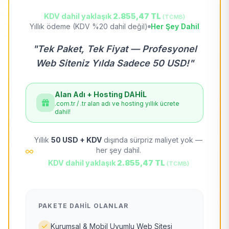
KDV dahil yaklaşık
2.855,47 TL
(TCMB)
Yıllık ödeme (KDV %20 dahil değil)
Her Şey Dahil
"Tek Paket, Tek Fiyat — Profesyonel
Web Siteniz Yılda Sadece 50 USD!"
Alan Adı + Hosting DAHİL
.com.tr / .tr alan adı ve hosting yıllık ücrete
dahil!
Yıllık
50 USD + KDV
dışında sürpriz maliyet yok —
her şey dahil.
KDV dahil yaklaşık
2.855,47 TL
(TCMB)
PAKETE DAHIL OLANLAR
Kurumsal & Mobil Uyumlu Web Sitesi