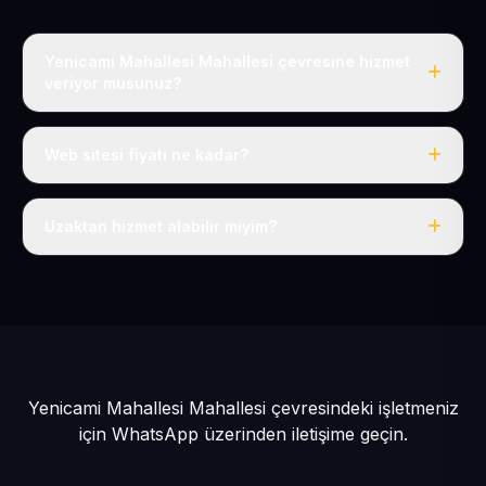
Yenicami Mahallesi Mahallesi çevresine hizmet
veriyor musunuz?
Evet, Yenicami Mahallesi dahil tüm Pınarbaşı ve
Pınarbaşı çevresine hizmet veriyoruz.
Web sitesi fiyatı ne kadar?
Tek fiyat: yılda 50 USD + KDV, her şey dahil.
Uzaktan hizmet alabilir miyim?
Evet, tüm sürecimiz uzaktan yürütülür; nerede olursanız
olun eksiksiz hizmet alırsınız.
Yenicami Mahallesi Mahallesi çevresindeki işletmeniz
için
WhatsApp üzerinden iletişime geçin.