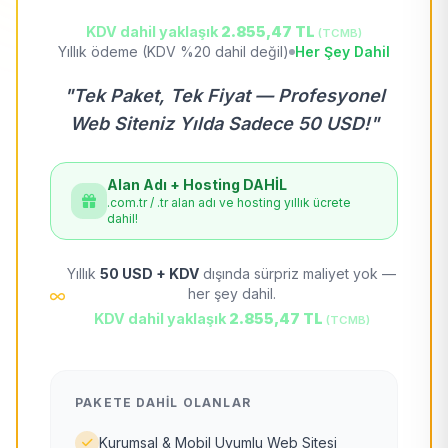
KDV dahil yaklaşık
2.855,47 TL
(TCMB)
Yıllık ödeme (KDV %20 dahil değil)
Her Şey Dahil
"Tek Paket, Tek Fiyat — Profesyonel
Web Siteniz Yılda Sadece 50 USD!"
Alan Adı + Hosting DAHİL
.com.tr / .tr alan adı ve hosting yıllık ücrete
dahil!
Yıllık
50 USD + KDV
dışında sürpriz maliyet yok —
her şey dahil.
KDV dahil yaklaşık
2.855,47 TL
(TCMB)
PAKETE DAHIL OLANLAR
Kurumsal & Mobil Uyumlu Web Sitesi