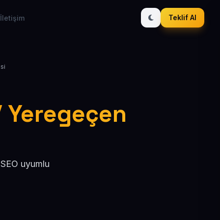
Teklif Al
İletişim
si
 / Yeregeçen
, SEO uyumlu