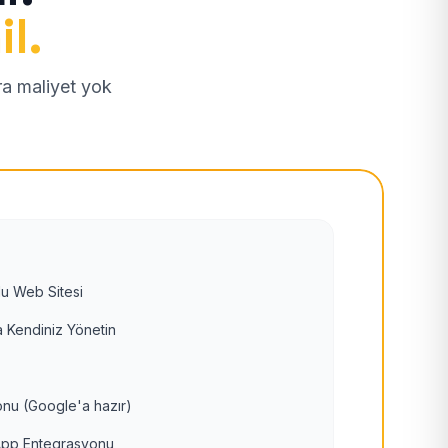
il.
tra maliyet yok
u Web Sitesi
 Kendiniz Yönetin
nu (Google'a hazır)
pp Entegrasyonu