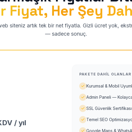
r Fiyat, Her Şey Dah
b siteniz artık tek bir net fiyatla. Gizli ücret yok, eks
— sadece sonuç.
PAKETE DAHIL OLANLAR
Kurumsal & Mobil Uyuml
Admin Paneli — Kolayca
SSL Güvenlik Sertifikası
Temel SEO Optimizasyo
DV / yıl
Google Maps & WhatsA