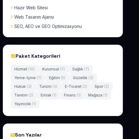
Hazır Web Sitesi
Web Tasarım Ajansı
SEO, AEO ve GEO Optimizasyonu
Paket Kategorileri
Hizmet
(10)
Kurumsal
(7)
Sağlık
(7)
Yeme-İçme
(7)
Eğitim
(5)
Güzellik
(3)
Hukuk
(3)
Turizm
(3)
E-Ticaret
(2)
Spor
(2)
Tanıtım
(2)
Emlak
(1)
Finans
(1)
Mağaza
(1)
Yayıncılık
(1)
Son Yazılar