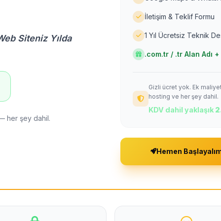
İletişim & Teklif Formu
1 Yıl Ücretsiz Teknik D
Web Siteniz Yılda
.com.tr / .tr Alan Adı
Gizli ücret yok. Ek maliy
!
hosting ve her şey dahil.
KDV dahil yaklaşık
2
— her şey dahil.
Hemen Başlayalı