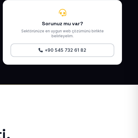
Sorunuz mu var?
Sektörünüze en uygun web çözümünü birlikte
belirleyelim.
+90 545 732 61 82
i.