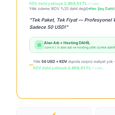
KDV dahil yaklaşık
2.856,51 TL
(TCMB)
Yıllık ödeme (KDV %20 dahil değil)
Her Şey Dahil
"Tek Paket, Tek Fiyat — Profesyonel 
Sadece 50 USD!"
Alan Adı + Hosting DAHİL
.com.tr / .tr alan adı ve hosting yıllık ücrete dahil
Yıllık
50 USD + KDV
dışında sürpriz maliyet yok 
KDV dahil yaklaşık
2.856,51 TL
(TCMB)