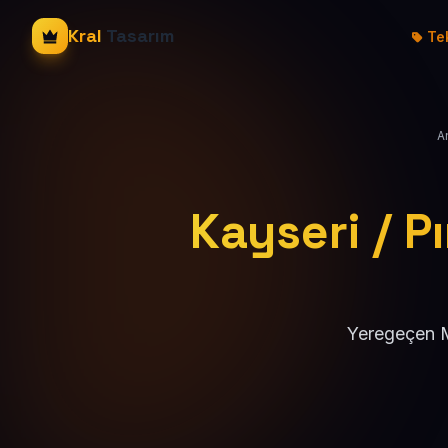
Kral
Tasarım
Tek
A
Kayseri / P
Yeregeçen M