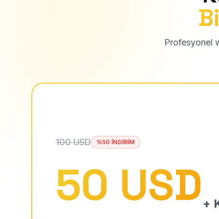
Bi
Profesyonel we
100 USD
%50 İNDİRİM
50 USD
+ K