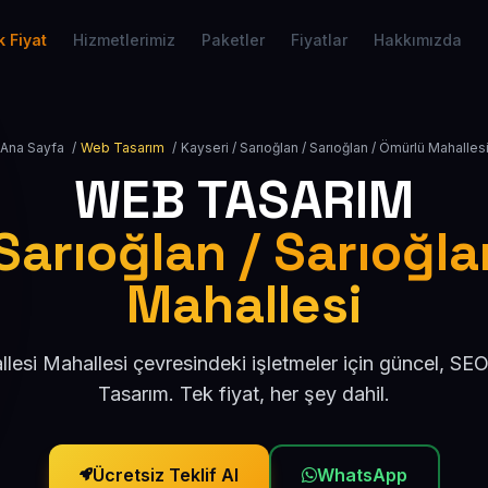
 Fiyat
Hizmetlerimiz
Paketler
Fiyatlar
Hakkımızda
Ana Sayfa
/
Web Tasarım
/
Kayseri / Sarıoğlan / Sarıoğlan / Ömürlü Mahalles
WEB TASARIM
Sarıoğlan / Sarıoğla
Mahallesi
lesi Mahallesi çevresindeki işletmeler için güncel, S
Tasarım. Tek fiyat, her şey dahil.
Ücretsiz Teklif Al
WhatsApp