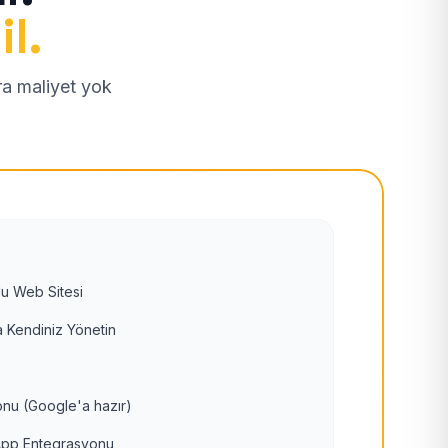
il.
tra maliyet yok
u Web Sitesi
 Kendiniz Yönetin
nu (Google'a hazır)
pp Entegrasyonu