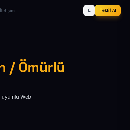
Teklif Al
İletişim
i
n / Ömürlü
EO uyumlu Web