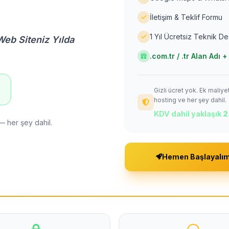
İletişim & Teklif Formu
1 Yıl Ücretsiz Teknik D
Web Siteniz Yılda
.com.tr / .tr Alan Adı
Gizli ücret yok. Ek maliy
!
hosting ve her şey dahil.
KDV dahil yaklaşık
2
— her şey dahil.
Hemen Başlayalı