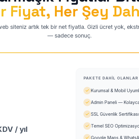
r Fiyat, Her Şey Dah
b siteniz artık tek bir net fiyatla. Gizli ücret yok, eks
— sadece sonuç.
PAKETE DAHIL OLANLAR
Kurumsal & Mobil Uyuml
Admin Paneli — Kolayca
SSL Güvenlik Sertifikası
Temel SEO Optimizasyo
DV / yıl
Google Maps & WhatsA