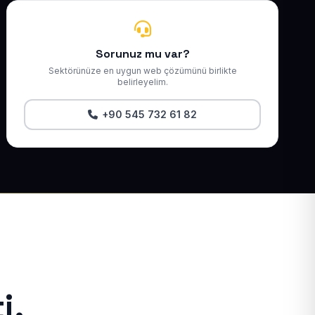
Sorunuz mu var?
Sektörünüze en uygun web çözümünü birlikte
belirleyelim.
+90 545 732 61 82
i.