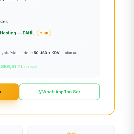
estek
 + Hosting — DAHİL
Yıllık
et yok. Yılda sadece
50 USD + KDV
— alan adı,
.856,51 TL
(TCMB)
m
WhatsApp'tan Sor