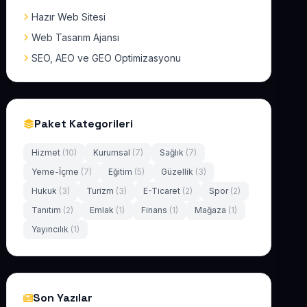
Hazır Web Sitesi
Web Tasarım Ajansı
SEO, AEO ve GEO Optimizasyonu
Paket Kategorileri
Hizmet
(10)
Kurumsal
(7)
Sağlık
(7)
Yeme-İçme
(7)
Eğitim
(5)
Güzellik
(3)
Hukuk
(3)
Turizm
(3)
E-Ticaret
(2)
Spor
(2)
Tanıtım
(2)
Emlak
(1)
Finans
(1)
Mağaza
(1)
Yayıncılık
(1)
Son Yazılar