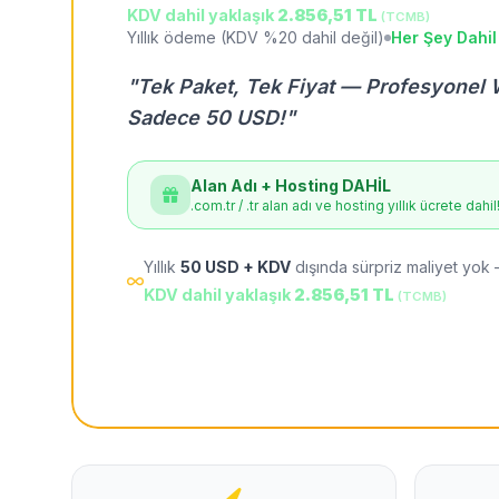
KDV dahil yaklaşık
2.856,51 TL
(TCMB)
Yıllık ödeme (KDV %20 dahil değil)
Her Şey Dahil
"Tek Paket, Tek Fiyat — Profesyonel 
Sadece 50 USD!"
Alan Adı + Hosting DAHİL
.com.tr / .tr alan adı ve hosting yıllık ücrete dahil
Yıllık
50 USD + KDV
dışında sürpriz maliyet yok 
KDV dahil yaklaşık
2.856,51 TL
(TCMB)