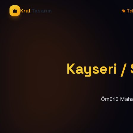
Kral
Tasarım
Tek
Kayseri / 
Ömürlü Mahal