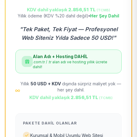
KDV dahil yaklaşık
2.856,51 TL
(TCMB)
Yıllık ödeme (KDV %20 dahil değil)
Her Şey Dahil
"Tek Paket, Tek Fiyat — Profesyonel
Web Siteniz Yılda Sadece 50 USD!"
Alan Adı + Hosting DAHİL
.com.tr / .tr alan adı ve hosting yıllık ücrete
dahil!
Yıllık
50 USD + KDV
dışında sürpriz maliyet yok —
her şey dahil.
KDV dahil yaklaşık
2.856,51 TL
(TCMB)
PAKETE DAHIL OLANLAR
Kurumsal & Mobil Uyumlu Web Sitesi