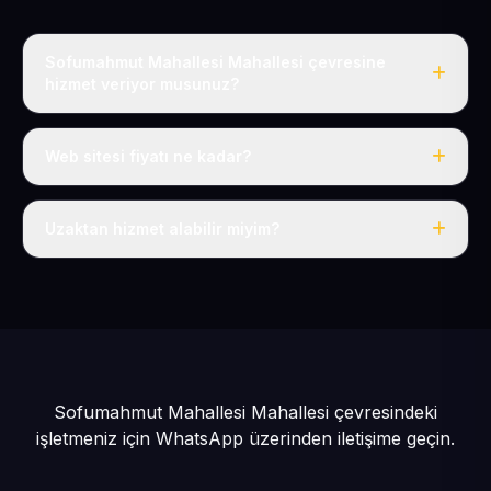
Sofumahmut Mahallesi Mahallesi çevresine
hizmet veriyor musunuz?
Evet, Sofumahmut Mahallesi dahil tüm Sarıoğlan ve
Sarıoğlan çevresine hizmet veriyoruz.
Web sitesi fiyatı ne kadar?
Tek fiyat: yılda 50 USD + KDV, her şey dahil.
Uzaktan hizmet alabilir miyim?
Evet, tüm sürecimiz uzaktan yürütülür; nerede olursanız
olun eksiksiz hizmet alırsınız.
Sofumahmut Mahallesi Mahallesi çevresindeki
işletmeniz için
WhatsApp üzerinden iletişime geçin.