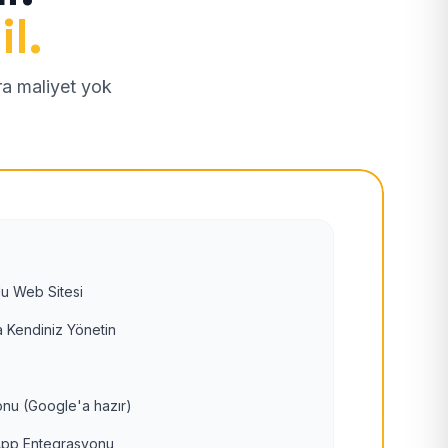
il.
tra maliyet yok
u Web Sitesi
 Kendiniz Yönetin
nu (Google'a hazır)
pp Entegrasyonu