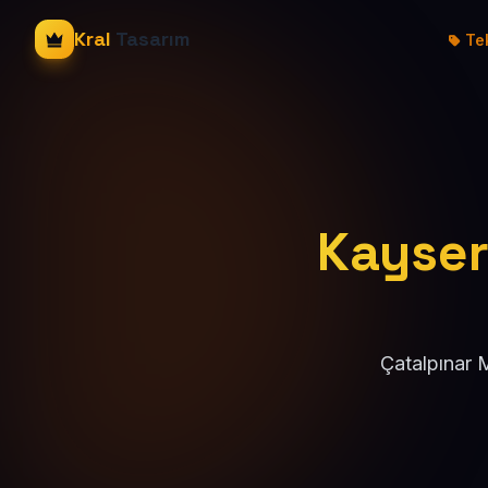
Kral
Tasarım
Tek
Kayseri
Çatalpınar 