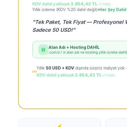
KDV dahil yaklaşık
2.854,42 TL
(TCMB)
Yıllık ödeme (KDV %20 dahil değil)
Her Şey Dahil
"Tek Paket, Tek Fiyat — Profesyonel 
Sadece 50 USD!"
Alan Adı + Hosting DAHİL
.com.tr / .tr alan adı ve hosting yıllık ücrete dahil
Yıllık
50 USD + KDV
dışında sürpriz maliyet yok 
KDV dahil yaklaşık
2.854,42 TL
(TCMB)