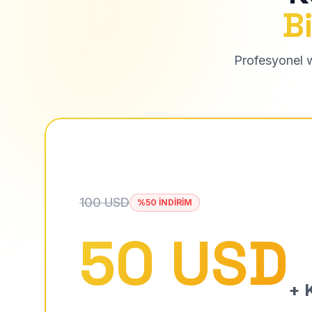
Bi
Profesyonel we
100 USD
%50 İNDİRİM
50 USD
+ K