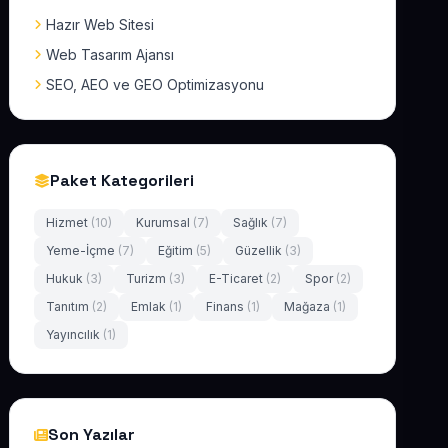
Hazır Web Sitesi
Web Tasarım Ajansı
SEO, AEO ve GEO Optimizasyonu
Paket Kategorileri
Hizmet
(10)
Kurumsal
(7)
Sağlık
(7)
Yeme-İçme
(7)
Eğitim
(5)
Güzellik
(3)
Hukuk
(3)
Turizm
(3)
E-Ticaret
(2)
Spor
(2)
Tanıtım
(2)
Emlak
(1)
Finans
(1)
Mağaza
(1)
Yayıncılık
(1)
Son Yazılar