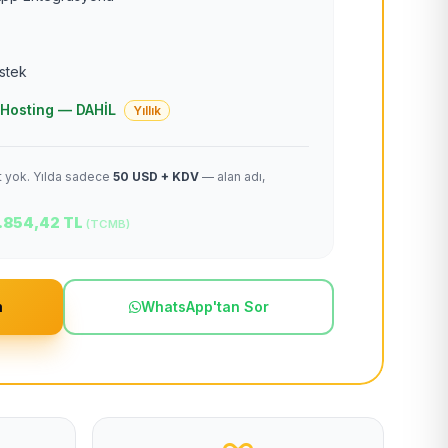
estek
 + Hosting — DAHİL
Yıllık
et yok. Yılda sadece
50 USD + KDV
— alan adı,
.854,42 TL
(TCMB)
m
WhatsApp'tan Sor