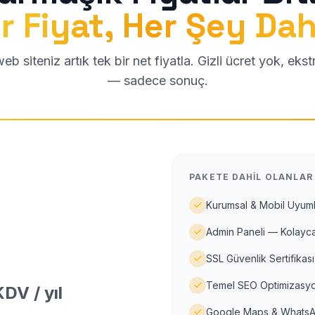
r Fiyat, Her Şey Dah
b siteniz artık tek bir net fiyatla. Gizli ücret yok, eks
— sadece sonuç.
PAKETE DAHIL OLANLAR
Kurumsal & Mobil Uyuml
Admin Paneli — Kolayca
SSL Güvenlik Sertifikası
Temel SEO Optimizasyo
DV / yıl
Google Maps & WhatsA