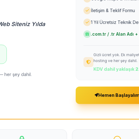
İletişim & Teklif Formu
1 Yıl Ücretsiz Teknik D
Web Siteniz Yılda
.com.tr / .tr Alan Adı
Gizli ücret yok. Ek maliy
!
hosting ve her şey dahil.
KDV dahil yaklaşık
2
— her şey dahil.
Hemen Başlayalı