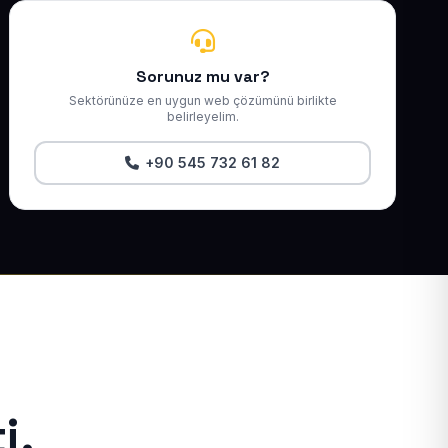
Sorunuz mu var?
Sektörünüze en uygun web çözümünü birlikte
belirleyelim.
+90 545 732 61 82
i.