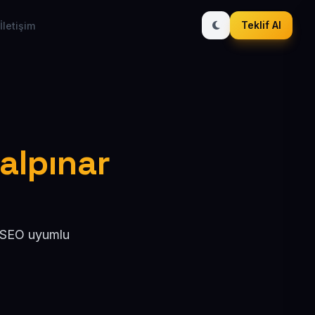
Teklif Al
İletişim
talpınar
, SEO uyumlu