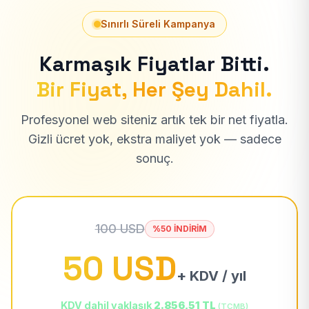
Sınırlı Süreli Kampanya
Karmaşık Fiyatlar Bitti.
Bir Fiyat, Her Şey Dahil.
Profesyonel web siteniz artık tek bir net fiyatla.
Gizli ücret yok, ekstra maliyet yok — sadece
sonuç.
100 USD
%50 İNDİRİM
50 USD
+ KDV / yıl
KDV dahil yaklaşık
2.856,51 TL
(TCMB)