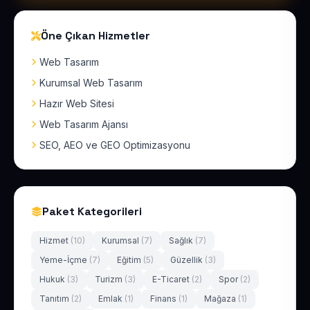
Öne Çıkan Hizmetler
Web Tasarım
Kurumsal Web Tasarım
Hazır Web Sitesi
Web Tasarım Ajansı
SEO, AEO ve GEO Optimizasyonu
Paket Kategorileri
Hizmet
(10)
Kurumsal
(7)
Sağlık
(7)
Yeme-İçme
(7)
Eğitim
(5)
Güzellik
(3)
Hukuk
(3)
Turizm
(3)
E-Ticaret
(2)
Spor
(2)
Tanıtım
(2)
Emlak
(1)
Finans
(1)
Mağaza
(1)