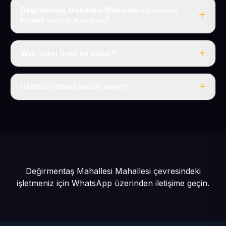
Değirmentaş Mahallesi Mahallesi çevresine
hizmet veriyor musunuz?
Evet, Değirmentaş Mahallesi dahil tüm Sarız ve Sarız
çevresine hizmet veriyoruz.
Web sitesi fiyatı ne kadar?
Tek fiyat: yılda 50 USD + KDV, her şey dahil.
Uzaktan hizmet alabilir miyim?
Evet, tüm sürecimiz uzaktan yürütülür; nerede olursanız
olun eksiksiz hizmet alırsınız.
Değirmentaş Mahallesi Mahallesi çevresindeki
işletmeniz için
WhatsApp üzerinden iletişime geçin.