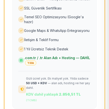
SSL Güvenlik Sertifikası
Temel SEO Optimizasyonu (Google'a
hazır)
Google Maps & WhatsApp Entegrasyonu
İletişim & Teklif Formu
1 Yıl Ücretsiz Teknik Destek
.com.tr / .tr Alan Adı + Hosting — DAHİL
Yıllık
Gizli ücret yok. Ek maliyet yok. Yılda sadece
50 USD + KDV
— alan adı, hosting ve her şey
dahil.
KDV dahil yaklaşık
2.856,51 TL
(TCMB)