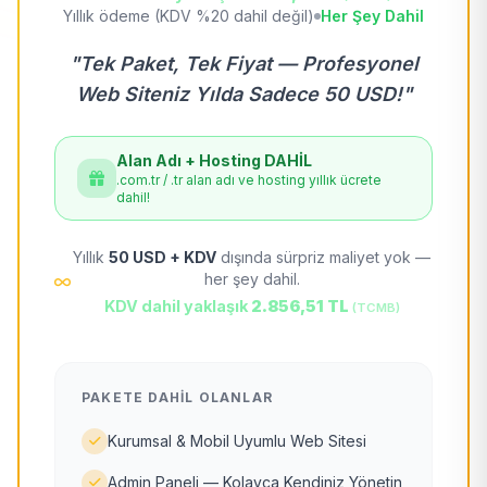
Yıllık ödeme (KDV %20 dahil değil)
Her Şey Dahil
"Tek Paket, Tek Fiyat — Profesyonel
Web Siteniz Yılda Sadece 50 USD!"
Alan Adı + Hosting DAHİL
.com.tr / .tr alan adı ve hosting yıllık ücrete
dahil!
Yıllık
50 USD + KDV
dışında sürpriz maliyet yok —
her şey dahil.
KDV dahil yaklaşık
2.856,51 TL
(TCMB)
PAKETE DAHIL OLANLAR
Kurumsal & Mobil Uyumlu Web Sitesi
Admin Paneli — Kolayca Kendiniz Yönetin