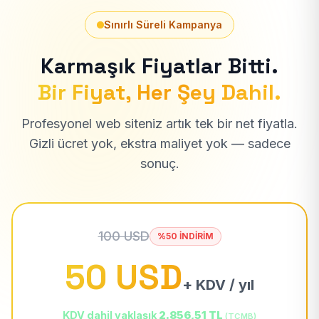
Sınırlı Süreli Kampanya
Karmaşık Fiyatlar Bitti.
Bir Fiyat, Her Şey Dahil.
Profesyonel web siteniz artık tek bir net fiyatla.
Gizli ücret yok, ekstra maliyet yok — sadece
sonuç.
100 USD
%50 İNDİRİM
50 USD
+ KDV / yıl
KDV dahil yaklaşık
2.856,51 TL
(TCMB)