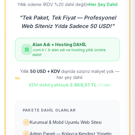
Yıllık ödeme (KDV %20 dahil değil)
Her Şey Dahil
"Tek Paket, Tek Fiyat — Profesyonel
Web Siteniz Yılda Sadece 50 USD!"
Alan Adı + Hosting DAHİL
.com.tr / .tr alan adı ve hosting yıllık ücrete
dahil!
Yıllık
50 USD + KDV
dışında sürpriz maliyet yok —
her şey dahil.
KDV dahil yaklaşık
2.856,51 TL
(TCMB)
PAKETE DAHIL OLANLAR
Kurumsal & Mobil Uyumlu Web Sitesi
Admin Paneli — Kolayca Kendiniz Yönetin