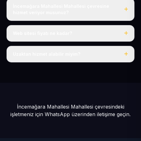
İncemağara Mahallesi Mahallesi çevresine
hizmet veriyor musunuz?
Evet, İncemağara Mahallesi dahil tüm Sarız ve Sarız
çevresine hizmet veriyoruz.
Web sitesi fiyatı ne kadar?
Tek fiyat: yılda 50 USD + KDV, her şey dahil.
Uzaktan hizmet alabilir miyim?
Evet, tüm sürecimiz uzaktan yürütülür; nerede olursanız
olun eksiksiz hizmet alırsınız.
İncemağara Mahallesi Mahallesi çevresindeki
işletmeniz için
WhatsApp üzerinden iletişime geçin.