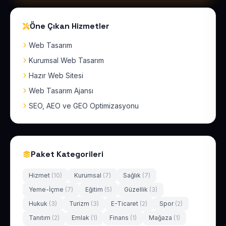
Öne Çıkan Hizmetler
Web Tasarım
Kurumsal Web Tasarım
Hazır Web Sitesi
Web Tasarım Ajansı
SEO, AEO ve GEO Optimizasyonu
Paket Kategorileri
Hizmet
(10)
Kurumsal
(7)
Sağlık
(7)
Yeme-İçme
(7)
Eğitim
(5)
Güzellik
(3)
Hukuk
(3)
Turizm
(3)
E-Ticaret
(2)
Spor
(2)
Tanıtım
(2)
Emlak
(1)
Finans
(1)
Mağaza
(1)