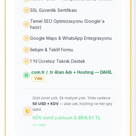
SSL Güvenlik Sertifikası
Temel SEO Optimizasyonu (Google'a
hazır)
Google Maps & WhatsApp Entegrasyonu
İletişim & Teklif Formu
1 Yıl Ücretsiz Teknik Destek
.com.tr / .tr Alan Adı + Hosting — DAHİL
Yıllık
Gizli ücret yok. Ek maliyet yok. Yılda sadece
50 USD + KDV
— alan adı, hosting ve her şey
dahil.
KDV dahil yaklaşık
2.856,51 TL
(TCMB)