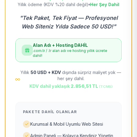
Yıllık ödeme (KDV %20 dahil değil)
Her Şey Dahil
"Tek Paket, Tek Fiyat — Profesyonel
Web Siteniz Yılda Sadece 50 USD!"
Alan Adı + Hosting DAHİL
.com.tr / .tr alan adı ve hosting yıllık ücrete
dahil!
Yıllık
50 USD + KDV
dışında sürpriz maliyet yok —
her şey dahil.
KDV dahil yaklaşık
2.856,51 TL
(TCMB)
PAKETE DAHIL OLANLAR
Kurumsal & Mobil Uyumlu Web Sitesi
Admin Paneli — Kolayca Kendiniz Yönetin