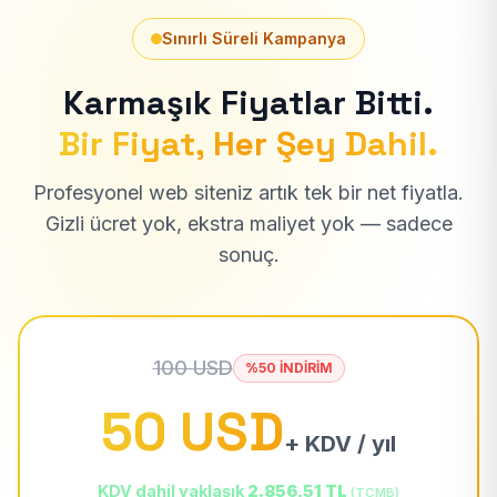
Sınırlı Süreli Kampanya
Karmaşık Fiyatlar Bitti.
Bir Fiyat, Her Şey Dahil.
Profesyonel web siteniz artık tek bir net fiyatla.
Gizli ücret yok, ekstra maliyet yok — sadece
sonuç.
100 USD
%50 İNDİRİM
50 USD
+ KDV / yıl
KDV dahil yaklaşık
2.856,51 TL
(TCMB)