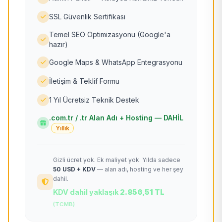
SSL Güvenlik Sertifikası
Temel SEO Optimizasyonu (Google'a
hazır)
Google Maps & WhatsApp Entegrasyonu
İletişim & Teklif Formu
1 Yıl Ücretsiz Teknik Destek
.com.tr / .tr Alan Adı + Hosting — DAHİL
Yıllık
Gizli ücret yok. Ek maliyet yok. Yılda sadece
50 USD + KDV
— alan adı, hosting ve her şey
dahil.
KDV dahil yaklaşık
2.856,51 TL
(TCMB)