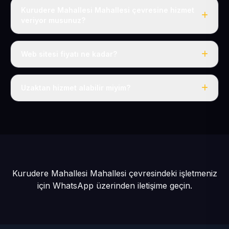
Kurudere Mahallesi Mahallesi çevresine hizmet
veriyor musunuz?
Evet, Kurudere Mahallesi dahil tüm Sarız ve Sarız
çevresine hizmet veriyoruz.
Web sitesi fiyatı ne kadar?
Tek fiyat: yılda 50 USD + KDV, her şey dahil.
Uzaktan hizmet alabilir miyim?
Evet, tüm sürecimiz uzaktan yürütülür; nerede olursanız
olun eksiksiz hizmet alırsınız.
Kurudere Mahallesi Mahallesi çevresindeki işletmeniz
için
WhatsApp üzerinden iletişime geçin.