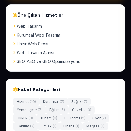
Öne Çıkan Hizmetler
Web Tasarım
Kurumsal Web Tasarım
Hazır Web Sitesi
Web Tasarım Ajansı
SEO, AEO ve GEO Optimizasyonu
Paket Kategorileri
Hizmet
(10)
Kurumsal
(7)
Sağlık
(7)
Yeme-İçme
(7)
Eğitim
(5)
Güzellik
(3)
Hukuk
(3)
Turizm
(3)
E-Ticaret
(2)
Spor
(2)
Tanıtım
(2)
Emlak
(1)
Finans
(1)
Mağaza
(1)