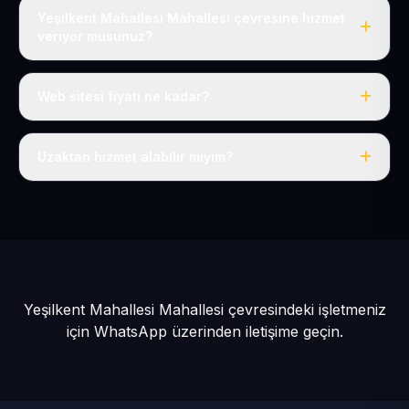
Yeşilkent Mahallesi Mahallesi çevresine hizmet
veriyor musunuz?
Evet, Yeşilkent Mahallesi dahil tüm Sarız ve Sarız
çevresine hizmet veriyoruz.
Web sitesi fiyatı ne kadar?
Tek fiyat: yılda 50 USD + KDV, her şey dahil.
Uzaktan hizmet alabilir miyim?
Evet, tüm sürecimiz uzaktan yürütülür; nerede olursanız
olun eksiksiz hizmet alırsınız.
Yeşilkent Mahallesi Mahallesi çevresindeki işletmeniz
için
WhatsApp üzerinden iletişime geçin.