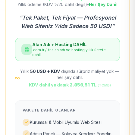
Yıllık ödeme (KDV %20 dahil değil)
Her Şey Dahil
"Tek Paket, Tek Fiyat — Profesyonel
Web Siteniz Yılda Sadece 50 USD!"
Alan Adı + Hosting DAHİL
.com.tr / .tr alan adı ve hosting yıllık ücrete
dahil!
Yıllık
50 USD + KDV
dışında sürpriz maliyet yok —
her şey dahil.
KDV dahil yaklaşık
2.856,51 TL
(TCMB)
PAKETE DAHIL OLANLAR
Kurumsal & Mobil Uyumlu Web Sitesi
Admin Paneli — Kolayca Kendiniz Yönetin