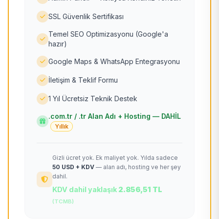
SSL Güvenlik Sertifikası
Temel SEO Optimizasyonu (Google'a
hazır)
Google Maps & WhatsApp Entegrasyonu
İletişim & Teklif Formu
1 Yıl Ücretsiz Teknik Destek
.com.tr / .tr Alan Adı + Hosting — DAHİL
Yıllık
Gizli ücret yok. Ek maliyet yok. Yılda sadece
50 USD + KDV
— alan adı, hosting ve her şey
dahil.
KDV dahil yaklaşık
2.856,51 TL
(TCMB)