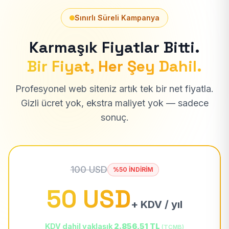
Sınırlı Süreli Kampanya
Karmaşık Fiyatlar Bitti.
Bir Fiyat, Her Şey Dahil.
Profesyonel web siteniz artık tek bir net fiyatla.
Gizli ücret yok, ekstra maliyet yok — sadece
sonuç.
100 USD
%50 İNDİRİM
50 USD
+ KDV / yıl
KDV dahil yaklaşık
2.856,51 TL
(TCMB)