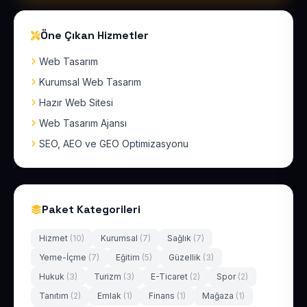
Öne Çıkan Hizmetler
Web Tasarım
Kurumsal Web Tasarım
Hazır Web Sitesi
Web Tasarım Ajansı
SEO, AEO ve GEO Optimizasyonu
Paket Kategorileri
Hizmet
(10)
Kurumsal
(7)
Sağlık
(7)
Yeme-İçme
(7)
Eğitim
(5)
Güzellik
(3)
Hukuk
(3)
Turizm
(3)
E-Ticaret
(2)
Spor
(2)
Tanıtım
(2)
Emlak
(1)
Finans
(1)
Mağaza
(1)