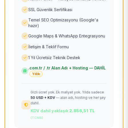
SSL Güvenlik Sertifikası
Temel SEO Optimizasyonu (Google'a
hazır)
Google Maps & WhatsApp Entegrasyonu
İletişim & Teklif Formu
1 Yıl Ücretsiz Teknik Destek
.com.tr / .tr Alan Adı + Hosting — DAHİL
Yıllık
Gizli ücret yok. Ek maliyet yok. Yılda sadece
50 USD + KDV
— alan adı, hosting ve her şey
dahil.
KDV dahil yaklaşık
2.856,51 TL
(TCMB)