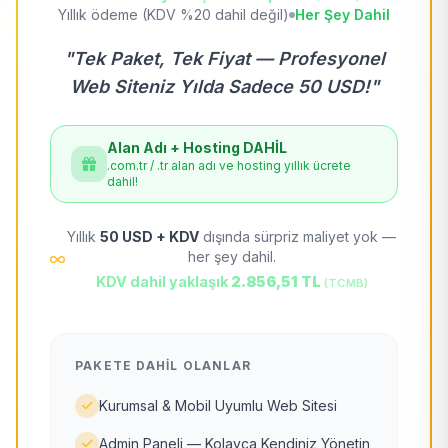
Yıllık ödeme (KDV %20 dahil değil)
Her Şey Dahil
"Tek Paket, Tek Fiyat — Profesyonel
Web Siteniz Yılda Sadece 50 USD!"
Alan Adı + Hosting DAHİL
.com.tr / .tr alan adı ve hosting yıllık ücrete
dahil!
Yıllık
50 USD + KDV
dışında sürpriz maliyet yok —
her şey dahil.
KDV dahil yaklaşık
2.856,51 TL
(TCMB)
PAKETE DAHIL OLANLAR
Kurumsal & Mobil Uyumlu Web Sitesi
Admin Paneli — Kolayca Kendiniz Yönetin