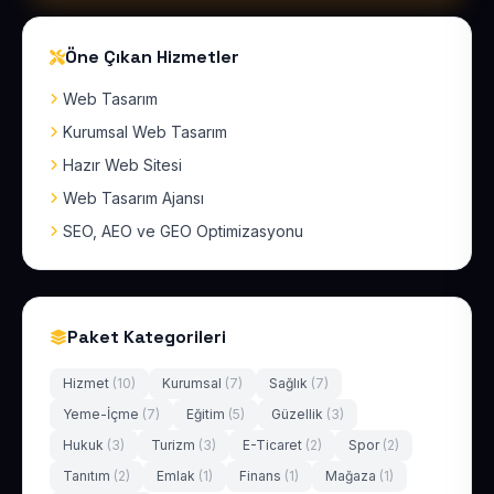
Öne Çıkan Hizmetler
Web Tasarım
Kurumsal Web Tasarım
Hazır Web Sitesi
Web Tasarım Ajansı
SEO, AEO ve GEO Optimizasyonu
Paket Kategorileri
Hizmet
(10)
Kurumsal
(7)
Sağlık
(7)
Yeme-İçme
(7)
Eğitim
(5)
Güzellik
(3)
Hukuk
(3)
Turizm
(3)
E-Ticaret
(2)
Spor
(2)
Tanıtım
(2)
Emlak
(1)
Finans
(1)
Mağaza
(1)