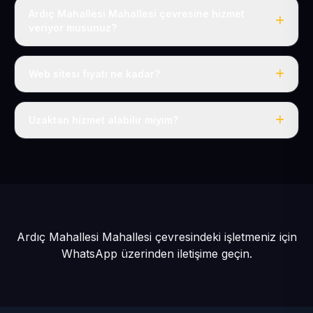
Ardıç Mahallesi Mahallesi çevresine hizmet
veriyor musunuz?
Evet, Ardıç Mahallesi dahil tüm Talas Köyler ve Talas
çevresine hizmet veriyoruz.
Web sitesi fiyatı ne kadar?
Tek fiyat: yılda 50 USD + KDV, her şey dahil.
Uzaktan hizmet alabilir miyim?
Evet, tüm sürecimiz uzaktan yürütülür; nerede olursanız
olun eksiksiz hizmet alırsınız.
Ardıç Mahallesi Mahallesi çevresindeki işletmeniz için
WhatsApp üzerinden iletişime geçin.