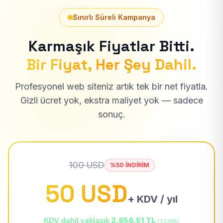
Sınırlı Süreli Kampanya
Karmaşık Fiyatlar Bitti.
Bir Fiyat, Her Şey Dahil.
Profesyonel web siteniz artık tek bir net fiyatla.
Gizli ücret yok, ekstra maliyet yok — sadece
sonuç.
100 USD
%50 İNDİRİM
50 USD
+ KDV / yıl
KDV dahil yaklaşık
2.856,51 TL
(TCMB)