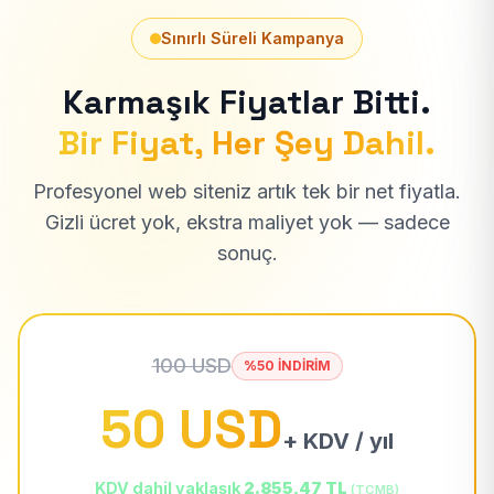
Sınırlı Süreli Kampanya
Karmaşık Fiyatlar Bitti.
Bir Fiyat, Her Şey Dahil.
Profesyonel web siteniz artık tek bir net fiyatla.
Gizli ücret yok, ekstra maliyet yok — sadece
sonuç.
100 USD
%50 İNDİRİM
50 USD
+ KDV / yıl
KDV dahil yaklaşık
2.855,47 TL
(TCMB)