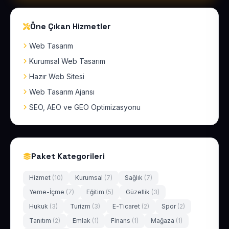
Öne Çıkan Hizmetler
Web Tasarım
Kurumsal Web Tasarım
Hazır Web Sitesi
Web Tasarım Ajansı
SEO, AEO ve GEO Optimizasyonu
Paket Kategorileri
Hizmet
(10)
Kurumsal
(7)
Sağlık
(7)
Yeme-İçme
(7)
Eğitim
(5)
Güzellik
(3)
Hukuk
(3)
Turizm
(3)
E-Ticaret
(2)
Spor
(2)
Tanıtım
(2)
Emlak
(1)
Finans
(1)
Mağaza
(1)