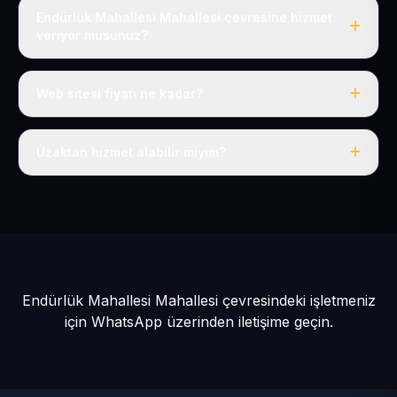
Endürlük Mahallesi Mahallesi çevresine hizmet
veriyor musunuz?
Evet, Endürlük Mahallesi dahil tüm Talas Köyler ve Talas
çevresine hizmet veriyoruz.
Web sitesi fiyatı ne kadar?
Tek fiyat: yılda 50 USD + KDV, her şey dahil.
Uzaktan hizmet alabilir miyim?
Evet, tüm sürecimiz uzaktan yürütülür; nerede olursanız
olun eksiksiz hizmet alırsınız.
Endürlük Mahallesi Mahallesi çevresindeki işletmeniz
için
WhatsApp üzerinden iletişime geçin.