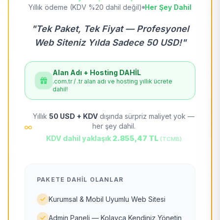
Yıllık ödeme (KDV %20 dahil değil)
Her Şey Dahil
"Tek Paket, Tek Fiyat — Profesyonel
Web Siteniz Yılda Sadece 50 USD!"
Alan Adı + Hosting DAHİL
.com.tr / .tr alan adı ve hosting yıllık ücrete
dahil!
Yıllık
50 USD + KDV
dışında sürpriz maliyet yok —
her şey dahil.
KDV dahil yaklaşık
2.855,47 TL
(TCMB)
PAKETE DAHIL OLANLAR
Kurumsal & Mobil Uyumlu Web Sitesi
Admin Paneli — Kolayca Kendiniz Yönetin