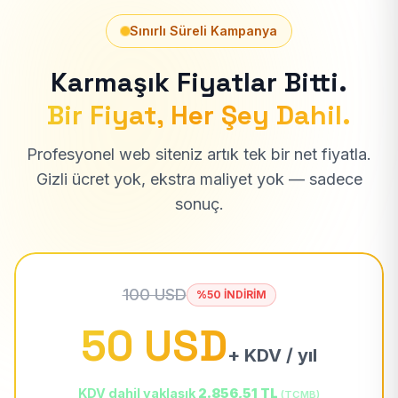
Sınırlı Süreli Kampanya
Karmaşık Fiyatlar Bitti.
Bir Fiyat, Her Şey Dahil.
Profesyonel web siteniz artık tek bir net fiyatla.
Gizli ücret yok, ekstra maliyet yok — sadece
sonuç.
100 USD
%50 İNDİRİM
50 USD
+ KDV / yıl
KDV dahil yaklaşık
2.856,51 TL
(TCMB)