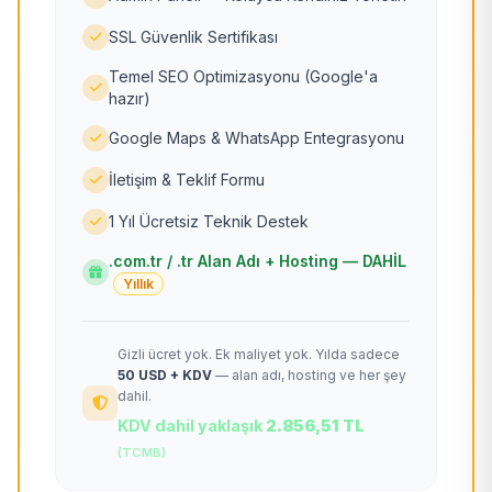
SSL Güvenlik Sertifikası
Temel SEO Optimizasyonu (Google'a
hazır)
Google Maps & WhatsApp Entegrasyonu
İletişim & Teklif Formu
1 Yıl Ücretsiz Teknik Destek
.com.tr / .tr Alan Adı + Hosting — DAHİL
Yıllık
Gizli ücret yok. Ek maliyet yok. Yılda sadece
50 USD + KDV
— alan adı, hosting ve her şey
dahil.
KDV dahil yaklaşık
2.856,51 TL
(TCMB)