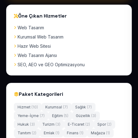
Öne Çıkan Hizmetler
Web Tasarım
Kurumsal Web Tasarım
Hazır Web Sitesi
Web Tasarım Ajansı
SEO, AEO ve GEO Optimizasyonu
Paket Kategorileri
Hizmet
(10)
Kurumsal
(7)
Sağlık
(7)
Yeme-İçme
(7)
Eğitim
(5)
Güzellik
(3)
Hukuk
(3)
Turizm
(3)
E-Ticaret
(2)
Spor
(2)
Tanıtım
(2)
Emlak
(1)
Finans
(1)
Mağaza
(1)