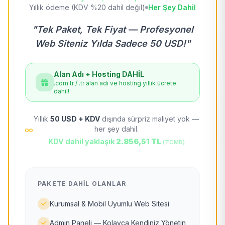
Yıllık ödeme (KDV %20 dahil değil)
Her Şey Dahil
"Tek Paket, Tek Fiyat — Profesyonel
Web Siteniz Yılda Sadece 50 USD!"
Alan Adı + Hosting DAHİL
.com.tr / .tr alan adı ve hosting yıllık ücrete
dahil!
Yıllık
50 USD + KDV
dışında sürpriz maliyet yok —
her şey dahil.
KDV dahil yaklaşık
2.856,51 TL
(TCMB)
PAKETE DAHIL OLANLAR
Kurumsal & Mobil Uyumlu Web Sitesi
Admin Paneli — Kolayca Kendiniz Yönetin