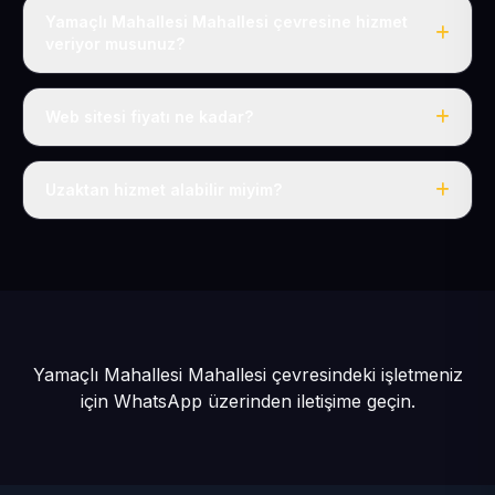
Yamaçlı Mahallesi Mahallesi çevresine hizmet
veriyor musunuz?
Evet, Yamaçlı Mahallesi dahil tüm Talas Köyler ve Talas
çevresine hizmet veriyoruz.
Web sitesi fiyatı ne kadar?
Tek fiyat: yılda 50 USD + KDV, her şey dahil.
Uzaktan hizmet alabilir miyim?
Evet, tüm sürecimiz uzaktan yürütülür; nerede olursanız
olun eksiksiz hizmet alırsınız.
Yamaçlı Mahallesi Mahallesi çevresindeki işletmeniz
için
WhatsApp üzerinden iletişime geçin.