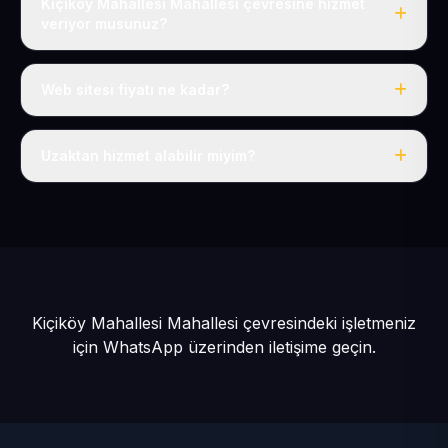
Kiçiköy Mahallesi Mahallesi çevresine hizmet
veriyor musunuz?
Evet, Kiçiköy Mahallesi dahil tüm Talas ve Talas
çevresine hizmet veriyoruz.
Web sitesi fiyatı ne kadar?
Tek fiyat: yılda 50 USD + KDV, her şey dahil.
Uzaktan hizmet alabilir miyim?
Evet, tüm sürecimiz uzaktan yürütülür; nerede olursanız
olun eksiksiz hizmet alırsınız.
Kiçiköy Mahallesi Mahallesi çevresindeki işletmeniz
için
WhatsApp üzerinden iletişime geçin.