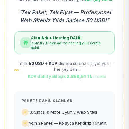
"Tek Paket, Tek Fiyat — Profesyonel
Web Siteniz Yılda Sadece 50 USD!"
Alan Adı + Hosting DAHİL
.com.tr / .tr alan adı ve hosting yıllık ücrete
dahil!
Yıllık
50 USD + KDV
dışında sürpriz maliyet yok —
her şey dahil.
KDV dahil yaklaşık
2.856,51 TL
(TCMB)
PAKETE DAHIL OLANLAR
Kurumsal & Mobil Uyumlu Web Sitesi
Admin Paneli — Kolayca Kendiniz Yönetin