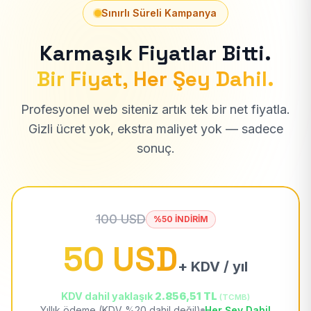
Sınırlı Süreli Kampanya
Karmaşık Fiyatlar Bitti.
Bir Fiyat, Her Şey Dahil.
Profesyonel web siteniz artık tek bir net fiyatla.
Gizli ücret yok, ekstra maliyet yok — sadece
sonuç.
100 USD
%50 İNDİRİM
50 USD
+ KDV / yıl
KDV dahil yaklaşık
2.856,51 TL
(TCMB)
Yıllık ödeme (KDV %20 dahil değil)
Her Şey Dahil