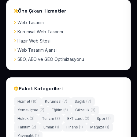
Öne Çıkan Hizmetler
Web Tasarım
Kurumsal Web Tasarım
Hazır Web Sitesi
Web Tasarım Ajansı
SEO, AEO ve GEO Optimizasyonu
Paket Kategorileri
Hizmet
(10)
Kurumsal
(7)
Sağlık
(7)
Yeme-İçme
(7)
Eğitim
(5)
Güzellik
(3)
Hukuk
(3)
Turizm
(3)
E-Ticaret
(2)
Spor
(2)
Tanıtım
(2)
Emlak
(1)
Finans
(1)
Mağaza
(1)
Yayıncılık
(1)