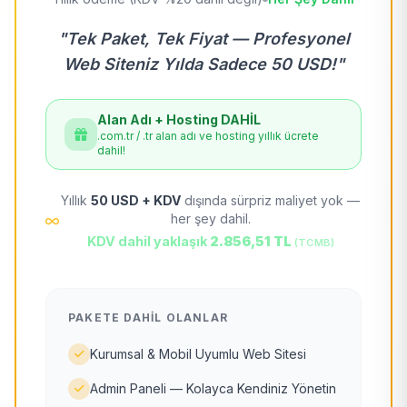
"Tek Paket, Tek Fiyat — Profesyonel
Web Siteniz Yılda Sadece 50 USD!"
Alan Adı + Hosting DAHİL
.com.tr / .tr alan adı ve hosting yıllık ücrete
dahil!
Yıllık
50 USD + KDV
dışında sürpriz maliyet yok —
her şey dahil.
KDV dahil yaklaşık
2.856,51 TL
(TCMB)
PAKETE DAHIL OLANLAR
Kurumsal & Mobil Uyumlu Web Sitesi
Admin Paneli — Kolayca Kendiniz Yönetin