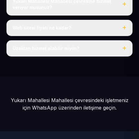
Yukarı Mahallesi Mahallesi çevresine hizmet
veriyor musunuz?
Evet, Yukarı Mahallesi dahil tüm Talas ve Talas
çevresine hizmet veriyoruz.
Web sitesi fiyatı ne kadar?
Tek fiyat: yılda 50 USD + KDV, her şey dahil.
Uzaktan hizmet alabilir miyim?
Evet, tüm sürecimiz uzaktan yürütülür; nerede olursanız
olun eksiksiz hizmet alırsınız.
Yukarı Mahallesi Mahallesi çevresindeki işletmeniz
için
WhatsApp üzerinden iletişime geçin.