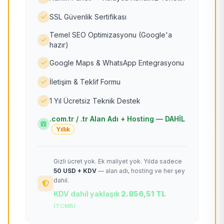
SSL Güvenlik Sertifikası
Temel SEO Optimizasyonu (Google'a
hazır)
Google Maps & WhatsApp Entegrasyonu
İletişim & Teklif Formu
1 Yıl Ücretsiz Teknik Destek
.com.tr / .tr Alan Adı + Hosting — DAHİL
Yıllık
Gizli ücret yok. Ek maliyet yok. Yılda sadece
50 USD + KDV
— alan adı, hosting ve her şey
dahil.
KDV dahil yaklaşık
2.856,51 TL
(TCMB)