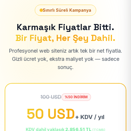
Sınırlı Süreli Kampanya
Karmaşık Fiyatlar Bitti.
Bir Fiyat, Her Şey Dahil.
Profesyonel web siteniz artık tek bir net fiyatla.
Gizli ücret yok, ekstra maliyet yok — sadece
sonuç.
100 USD
%50 İNDİRİM
50 USD
+ KDV / yıl
KDV dahil yaklaşık
2.856,51 TL
(TCMB)