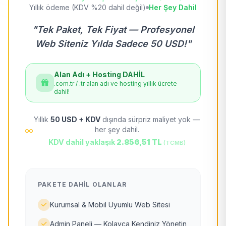
Yıllık ödeme (KDV %20 dahil değil)
Her Şey Dahil
"Tek Paket, Tek Fiyat — Profesyonel
Web Siteniz Yılda Sadece 50 USD!"
Alan Adı + Hosting DAHİL
.com.tr / .tr alan adı ve hosting yıllık ücrete
dahil!
Yıllık
50 USD + KDV
dışında sürpriz maliyet yok —
her şey dahil.
KDV dahil yaklaşık
2.856,51 TL
(TCMB)
PAKETE DAHIL OLANLAR
Kurumsal & Mobil Uyumlu Web Sitesi
Admin Paneli — Kolayca Kendiniz Yönetin