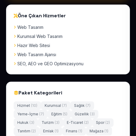
Öne Çıkan Hizmetler
Web Tasarım
Kurumsal Web Tasarım
Hazır Web Sitesi
Web Tasarım Ajansı
SEO, AEO ve GEO Optimizasyonu
Paket Kategorileri
Hizmet
(10)
Kurumsal
(7)
Sağlık
(7)
Yeme-İçme
(7)
Eğitim
(5)
Güzellik
(3)
Hukuk
(3)
Turizm
(3)
E-Ticaret
(2)
Spor
(2)
Tanıtım
(2)
Emlak
(1)
Finans
(1)
Mağaza
(1)