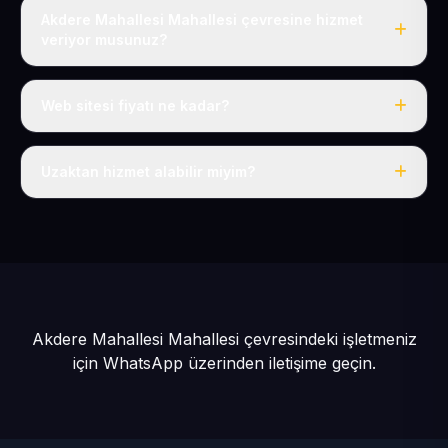
Akdere Mahallesi Mahallesi çevresine hizmet
veriyor musunuz?
Evet, Akdere Mahallesi dahil tüm Tomarza ve Tomarza
çevresine hizmet veriyoruz.
Web sitesi fiyatı ne kadar?
Tek fiyat: yılda 50 USD + KDV, her şey dahil.
Uzaktan hizmet alabilir miyim?
Evet, tüm sürecimiz uzaktan yürütülür; nerede olursanız
olun eksiksiz hizmet alırsınız.
Akdere Mahallesi Mahallesi çevresindeki işletmeniz
için
WhatsApp üzerinden iletişime geçin.