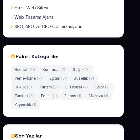
Hazır Web Sitesi
Web Tasarım Ajansı
SEO, AEO ve GEO Optimizasyonu
Paket Kategorileri
Hizmet
(10)
Kurumsal
(7)
Sağlık
(7)
Yeme-İçme
(7)
Eğitim
(5)
Güzellik
(3)
Hukuk
(3)
Turizm
(3)
E-Ticaret
(2)
Spor
(2)
Tanıtım
(2)
Emlak
(1)
Finans
(1)
Mağaza
(1)
Yayıncılık
(1)
Son Yazılar