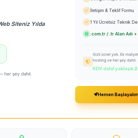
İletişim & Teklif Formu
1 Yıl Ücretsiz Teknik D
Web Siteniz Yılda
.com.tr / .tr Alan Adı
Gizli ücret yok. Ek maliy
!
hosting ve her şey dahil.
KDV dahil yaklaşık
2
— her şey dahil.
Hemen Başlayalı