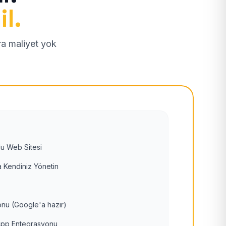
il.
tra maliyet yok
u Web Sitesi
 Kendiniz Yönetin
nu (Google'a hazır)
pp Entegrasyonu