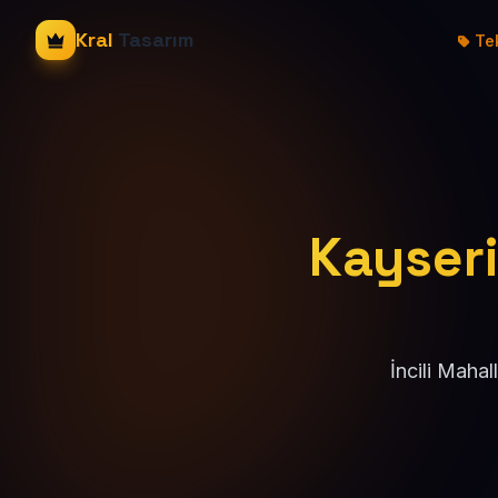
Kral
Tasarım
Tek
Kayseri
İncili Maha