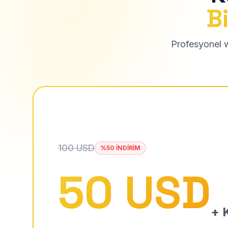
Bi
Profesyonel we
100 USD
%50 İNDİRİM
50 USD
+ K