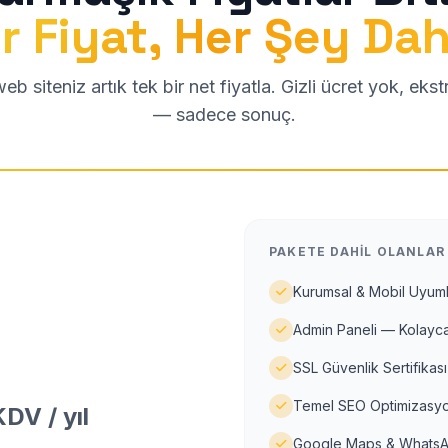
r Fiyat, Her Şey Dah
b siteniz artık tek bir net fiyatla. Gizli ücret yok, eks
— sadece sonuç.
PAKETE DAHIL OLANLAR
Kurumsal & Mobil Uyuml
Admin Paneli — Kolayca
SSL Güvenlik Sertifikası
Temel SEO Optimizasyo
DV / yıl
Google Maps & WhatsA