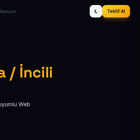
Teklif Al
İletişim
/ İncili
O uyumlu Web