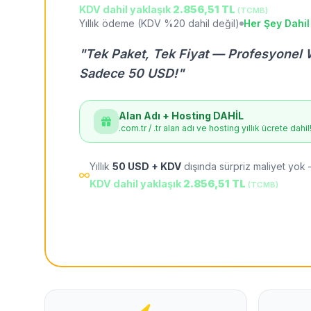
KDV dahil yaklaşık
2.856,51 TL
(TCMB)
Yıllık ödeme (KDV %20 dahil değil)
Her Şey Dahil
"Tek Paket, Tek Fiyat — Profesyonel 
Sadece 50 USD!"
Alan Adı + Hosting DAHİL
.com.tr / .tr alan adı ve hosting yıllık ücrete dahil
Yıllık
50 USD + KDV
dışında sürpriz maliyet yok 
KDV dahil yaklaşık
2.856,51 TL
(TCMB)