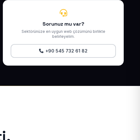
Sorunuz mu var?
Sektörünüze en uygun web çözümünü birlikte
belirleyelim.
+90 545 732 61 82
i.