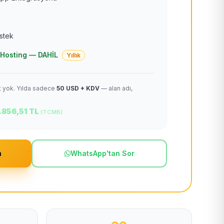
estek
 + Hosting — DAHİL
Yıllık
et yok. Yılda sadece
50 USD + KDV
— alan adı,
.856,51 TL
(TCMB)
m
WhatsApp'tan Sor