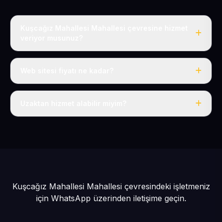
Kuşcağız Mahallesi Mahallesi çevresine hizmet
veriyor musunuz?
Evet, Kuşcağız Mahallesi dahil tüm Tomarza ve
Tomarza çevresine hizmet veriyoruz.
Web sitesi fiyatı ne kadar?
Tek fiyat: yılda 50 USD + KDV, her şey dahil.
Uzaktan hizmet alabilir miyim?
Evet, tüm sürecimiz uzaktan yürütülür; nerede olursanız
olun eksiksiz hizmet alırsınız.
Kuşcağız Mahallesi Mahallesi çevresindeki işletmeniz
için
WhatsApp üzerinden iletişime geçin.