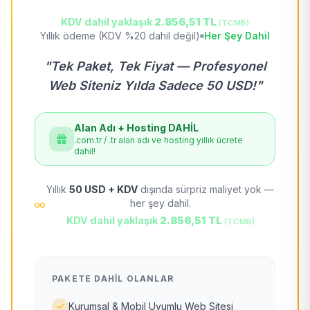
KDV dahil yaklaşık
2.856,51 TL
(TCMB)
Yıllık ödeme (KDV %20 dahil değil)
Her Şey Dahil
"Tek Paket, Tek Fiyat — Profesyonel
Web Siteniz Yılda Sadece 50 USD!"
Alan Adı + Hosting DAHİL
.com.tr / .tr alan adı ve hosting yıllık ücrete
dahil!
Yıllık
50 USD + KDV
dışında sürpriz maliyet yok —
her şey dahil.
KDV dahil yaklaşık
2.856,51 TL
(TCMB)
PAKETE DAHIL OLANLAR
Kurumsal & Mobil Uyumlu Web Sitesi