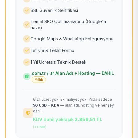
SSL Güvenlik Sertifikası
Temel SEO Optimizasyonu (Google'a
hazır)
Google Maps & WhatsApp Entegrasyonu
İletişim & Teklif Formu
1 Yıl Ücretsiz Teknik Destek
.com.tr / .tr Alan Adı + Hosting — DAHİL
Yıllık
Gizli ücret yok. Ek maliyet yok. Yılda sadece
50 USD + KDV
— alan adı, hosting ve her şey
dahil.
KDV dahil yaklaşık
2.856,51 TL
(TCMB)