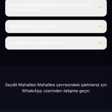
Seydili Mahallesi Mahallesi çevresine hizmet
veriyor musunuz?
Evet, Seydili Mahallesi dahil tüm Yahyalı ve Yahyalı
çevresine hizmet veriyoruz.
Web sitesi fiyatı ne kadar?
Tek fiyat: yılda 50 USD + KDV, her şey dahil.
Uzaktan hizmet alabilir miyim?
Evet, tüm sürecimiz uzaktan yürütülür; nerede olursanız
olun eksiksiz hizmet alırsınız.
Seydili Mahallesi Mahallesi çevresindeki işletmeniz için
WhatsApp üzerinden iletişime geçin.