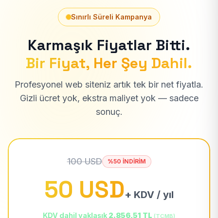
Sınırlı Süreli Kampanya
Karmaşık Fiyatlar Bitti.
Bir Fiyat, Her Şey Dahil.
Profesyonel web siteniz artık tek bir net fiyatla.
Gizli ücret yok, ekstra maliyet yok — sadece
sonuç.
100 USD
%50 İNDİRİM
50 USD
+ KDV / yıl
KDV dahil yaklaşık
2.856,51 TL
(TCMB)