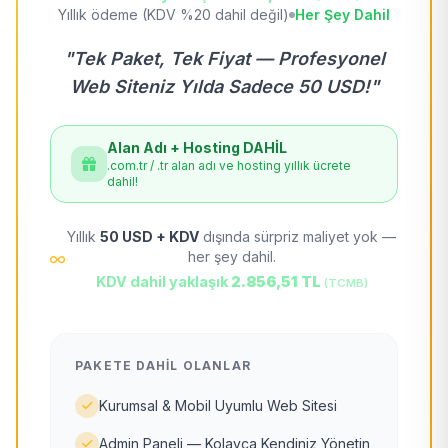
Yıllık ödeme (KDV %20 dahil değil)
Her Şey Dahil
"Tek Paket, Tek Fiyat — Profesyonel
Web Siteniz Yılda Sadece 50 USD!"
Alan Adı + Hosting DAHİL
.com.tr / .tr alan adı ve hosting yıllık ücrete
dahil!
Yıllık
50 USD + KDV
dışında sürpriz maliyet yok —
her şey dahil.
KDV dahil yaklaşık
2.856,51 TL
(TCMB)
PAKETE DAHIL OLANLAR
Kurumsal & Mobil Uyumlu Web Sitesi
Admin Paneli — Kolayca Kendiniz Yönetin