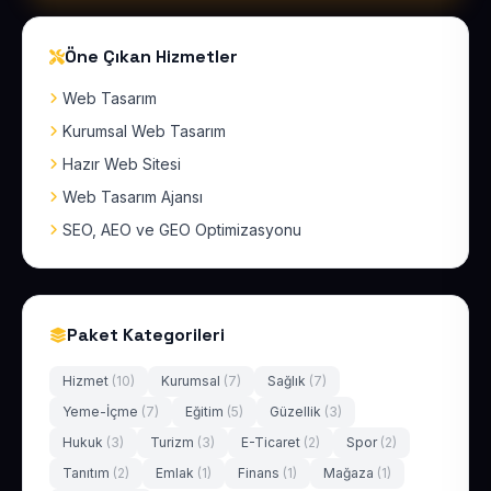
Öne Çıkan Hizmetler
Web Tasarım
Kurumsal Web Tasarım
Hazır Web Sitesi
Web Tasarım Ajansı
SEO, AEO ve GEO Optimizasyonu
Paket Kategorileri
Hizmet
(10)
Kurumsal
(7)
Sağlık
(7)
Yeme-İçme
(7)
Eğitim
(5)
Güzellik
(3)
Hukuk
(3)
Turizm
(3)
E-Ticaret
(2)
Spor
(2)
Tanıtım
(2)
Emlak
(1)
Finans
(1)
Mağaza
(1)