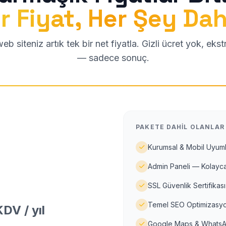
r Fiyat, Her Şey Dah
b siteniz artık tek bir net fiyatla. Gizli ücret yok, eks
— sadece sonuç.
PAKETE DAHIL OLANLAR
Kurumsal & Mobil Uyuml
Admin Paneli — Kolayca
SSL Güvenlik Sertifikası
Temel SEO Optimizasyo
DV / yıl
Google Maps & WhatsA