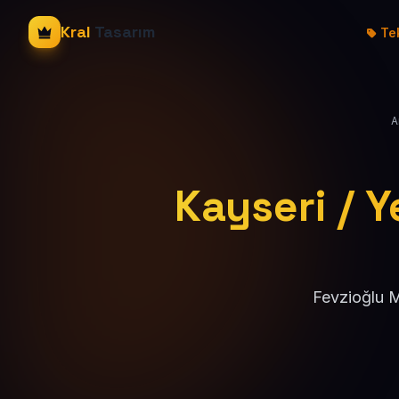
Kral
Tasarım
Tek
A
Kayseri / Y
Fevzioğlu M