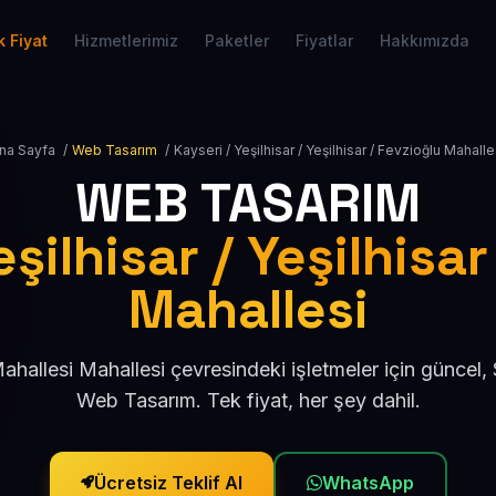
 Fiyat
Hizmetlerimiz
Paketler
Fiyatlar
Hakkımızda
na Sayfa
/
Web Tasarım
/
Kayseri / Yeşilhisar / Yeşilhisar / Fevzioğlu Mahalle
WEB TASARIM
eşilhisar / Yeşilhisar
Mahallesi
ahallesi Mahallesi çevresindeki işletmeler için güncel
Web Tasarım. Tek fiyat, her şey dahil.
Ücretsiz Teklif Al
WhatsApp