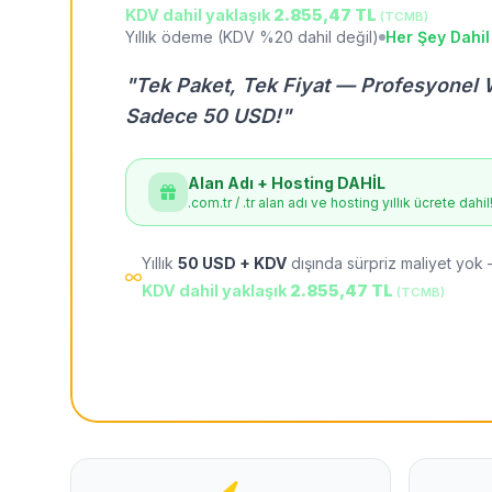
KDV dahil yaklaşık
2.855,47 TL
(TCMB)
Yıllık ödeme (KDV %20 dahil değil)
Her Şey Dahil
"Tek Paket, Tek Fiyat — Profesyonel 
Sadece 50 USD!"
Alan Adı + Hosting DAHİL
.com.tr / .tr alan adı ve hosting yıllık ücrete dahil
Yıllık
50 USD + KDV
dışında sürpriz maliyet yok 
KDV dahil yaklaşık
2.855,47 TL
(TCMB)