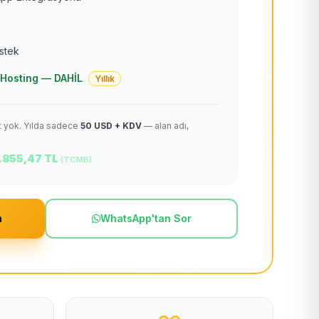
estek
 + Hosting — DAHİL
Yıllık
et yok. Yılda sadece
50 USD + KDV
— alan adı,
.855,47 TL
(TCMB)
m
WhatsApp'tan Sor