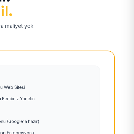
il.
tra maliyet yok
u Web Sitesi
 Kendiniz Yönetin
nu (Google'a hazır)
pp Entegrasyonu