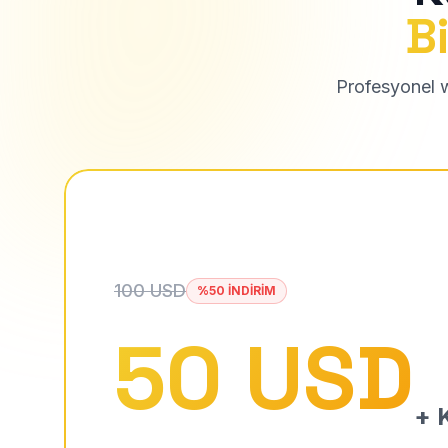
Bi
Profesyonel we
100 USD
%50 İNDİRİM
50 USD
+ K