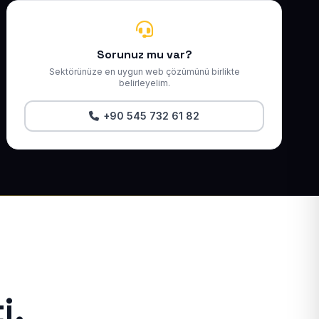
Sorunuz mu var?
Sektörünüze en uygun web çözümünü birlikte
belirleyelim.
+90 545 732 61 82
i.