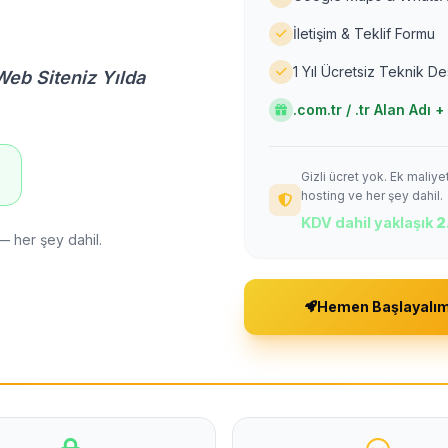
İletişim & Teklif Formu
1 Yıl Ücretsiz Teknik D
Web Siteniz Yılda
.com.tr / .tr Alan Adı
Gizli ücret yok. Ek maliy
!
hosting ve her şey dahil.
KDV dahil yaklaşık
2
— her şey dahil.
Hemen Başlayalı