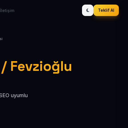
Teklif Al
İletişim
si
 / Fevzioğlu
, SEO uyumlu