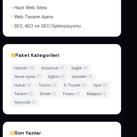
Hazır Web Sitesi
Web Tasarım Ajansı
SEO, AEO ve GEO Optimizasyonu
Paket Kategorileri
Hizmet
(10)
Kurumsal
(7)
Sağlık
(7)
Yeme-İçme
(7)
Eğitim
(5)
Güzellik
(3)
Hukuk
(3)
Turizm
(3)
E-Ticaret
(2)
Spor
(2)
Tanıtım
(2)
Emlak
(1)
Finans
(1)
Mağaza
(1)
Yayıncılık
(1)
Son Yazılar