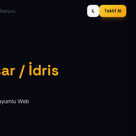
Teklif Al
İletişim
ar / İdris
O uyumlu Web