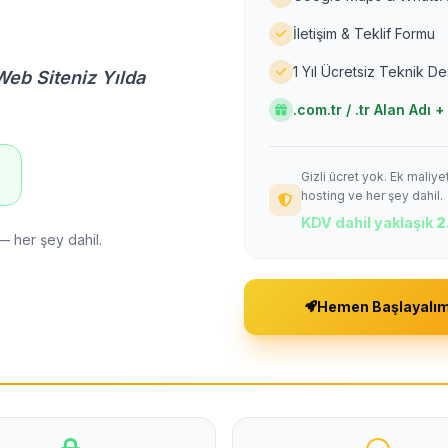
İletişim & Teklif Formu
1 Yıl Ücretsiz Teknik D
Web Siteniz Yılda
.com.tr / .tr Alan Adı
Gizli ücret yok. Ek maliy
!
hosting ve her şey dahil.
KDV dahil yaklaşık
2
— her şey dahil.
Hemen Başlayalı