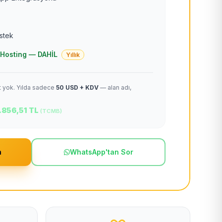
estek
 + Hosting — DAHİL
Yıllık
et yok. Yılda sadece
50 USD + KDV
— alan adı,
.856,51 TL
(TCMB)
m
WhatsApp'tan Sor