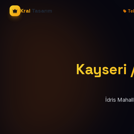
Kral
Tasarım
Tek
Kayseri /
İdris Mahal