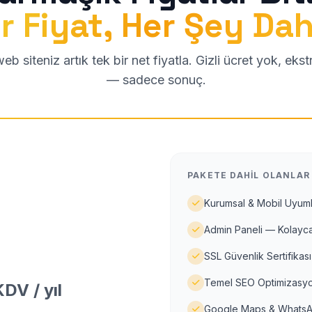
r Fiyat, Her Şey Dah
b siteniz artık tek bir net fiyatla. Gizli ücret yok, eks
— sadece sonuç.
PAKETE DAHIL OLANLAR
Kurumsal & Mobil Uyuml
Admin Paneli — Kolayca
SSL Güvenlik Sertifikası
Temel SEO Optimizasyo
DV / yıl
Google Maps & WhatsA