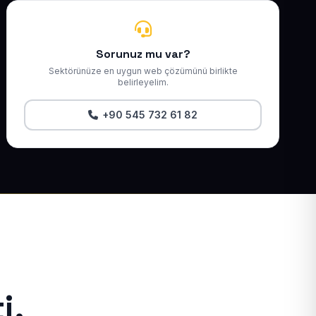
Sorunuz mu var?
Sektörünüze en uygun web çözümünü birlikte
belirleyelim.
+90 545 732 61 82
i.