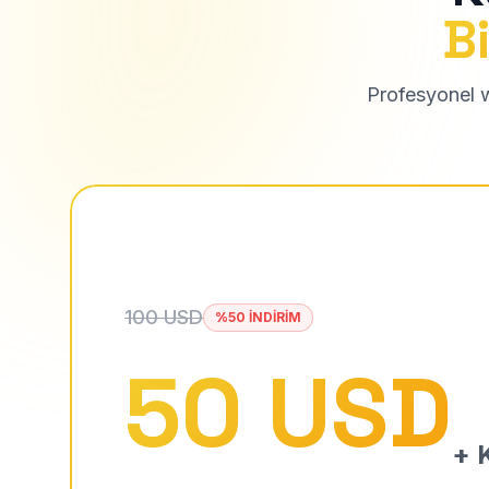
Bi
Profesyonel we
100 USD
%50 İNDİRİM
50 USD
+ K