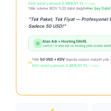
KDV dahil yaklaşık
2.856,51 TL
(TCMB)
Yıllık ödeme (KDV %20 dahil değil)
Her Şey Dahil
"Tek Paket, Tek Fiyat — Profesyonel 
Sadece 50 USD!"
Alan Adı + Hosting DAHİL
.com.tr / .tr alan adı ve hosting yıllık ücrete dahil
Yıllık
50 USD + KDV
dışında sürpriz maliyet yok 
KDV dahil yaklaşık
2.856,51 TL
(TCMB)