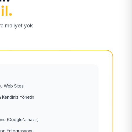
il.
tra maliyet yok
u Web Sitesi
 Kendiniz Yönetin
nu (Google'a hazır)
pp Entegrasyonu