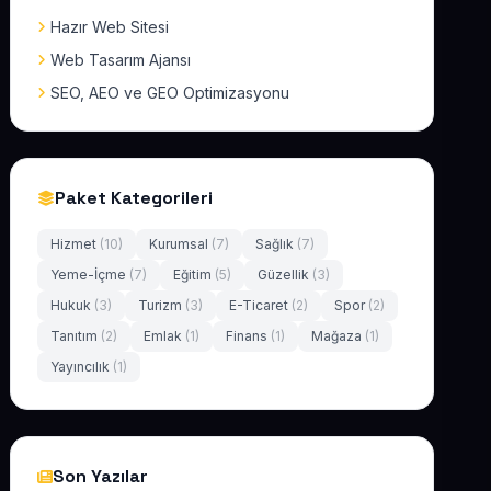
Hazır Web Sitesi
Web Tasarım Ajansı
SEO, AEO ve GEO Optimizasyonu
Paket Kategorileri
Hizmet
(10)
Kurumsal
(7)
Sağlık
(7)
Yeme-İçme
(7)
Eğitim
(5)
Güzellik
(3)
Hukuk
(3)
Turizm
(3)
E-Ticaret
(2)
Spor
(2)
Tanıtım
(2)
Emlak
(1)
Finans
(1)
Mağaza
(1)
Yayıncılık
(1)
Son Yazılar