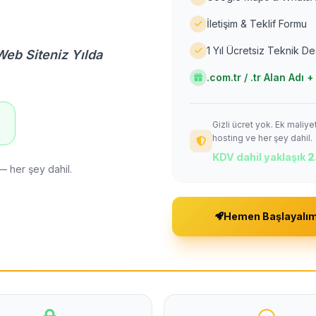
İletişim & Teklif Formu
1 Yıl Ücretsiz Teknik D
Web Siteniz Yılda
.com.tr / .tr Alan Adı
Gizli ücret yok. Ek maliy
!
hosting ve her şey dahil.
KDV dahil yaklaşık
2
— her şey dahil.
Hemen Başlayalı