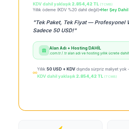
KDV dahil yaklaşık
2.854,42 TL
(TCMB)
Yıllık ödeme (KDV %20 dahil değil)
Her Şey Dahil
"Tek Paket, Tek Fiyat — Profesyonel 
Sadece 50 USD!"
Alan Adı + Hosting DAHİL
.com.tr / .tr alan adı ve hosting yıllık ücrete dahil
Yıllık
50 USD + KDV
dışında sürpriz maliyet yok 
KDV dahil yaklaşık
2.854,42 TL
(TCMB)