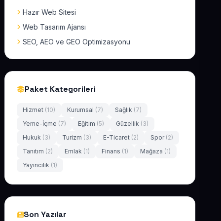
Hazır Web Sitesi
Web Tasarım Ajansı
SEO, AEO ve GEO Optimizasyonu
Paket Kategorileri
Hizmet
(10)
Kurumsal
(7)
Sağlık
(7)
Yeme-İçme
(7)
Eğitim
(5)
Güzellik
(3)
Hukuk
(3)
Turizm
(3)
E-Ticaret
(2)
Spor
(2)
Tanıtım
(2)
Emlak
(1)
Finans
(1)
Mağaza
(1)
Yayıncılık
(1)
Son Yazılar