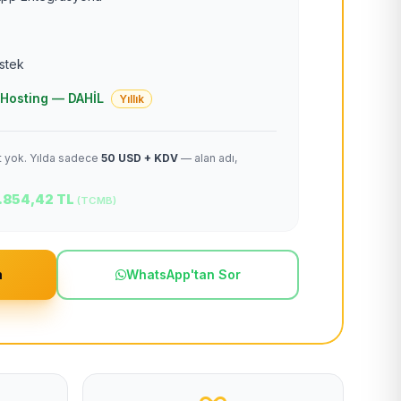
estek
 + Hosting — DAHİL
Yıllık
et yok. Yılda sadece
50 USD + KDV
— alan adı,
.854,42 TL
(TCMB)
m
WhatsApp'tan Sor