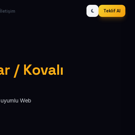
Teklif Al
İletişim
ar / Kovalı
EO uyumlu Web