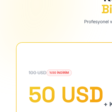
Bi
Profesyonel we
100 USD
%50 İNDİRİM
50 USD
+ K