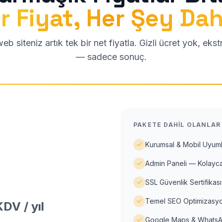
r Fiyat, Her Şey Dah
b siteniz artık tek bir net fiyatla. Gizli ücret yok, eks
— sadece sonuç.
PAKETE DAHIL OLANLAR
Kurumsal & Mobil Uyuml
Admin Paneli — Kolayca
SSL Güvenlik Sertifikası
Temel SEO Optimizasyo
DV / yıl
Google Maps & WhatsA