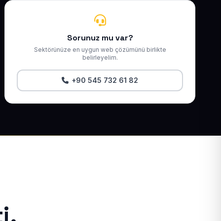
Sorunuz mu var?
Sektörünüze en uygun web çözümünü birlikte
belirleyelim.
+90 545 732 61 82
i.