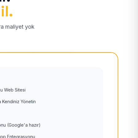
il.
tra maliyet yok
u Web Sitesi
 Kendiniz Yönetin
nu (Google'a hazır)
pp Entegrasyonu