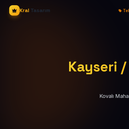
Kral
Tasarım
Tek
Kayseri / 
Kovalı Mahal